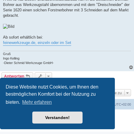
Bohrer aus Werkzeugstahl übernommen und mit dem "Dreischneider" der
Serie 1620 einen solchen Forstnerbohrer mit 3 Schneiden auf dem Markt
gebracht.
Ab sofort erhältlich bei:
feinewerkzeuge.de, einzeln oder im Set
Gruß
Ingo Kelling
-Dieter Schmid Werkzeuge GmbH-
Antworten
1 Beitrag • Seite
1
von
1
Diese Website nutzt Cookies, um Ihnen den
Gehe zu
bestmöglichen Komfort bei der Nutzung zu
bieten.
Mehr erfahren
Foren-Übersicht
Alle Zeiten sind
UTC+02:00
Powered by
phpBB
® Forum Software © phpBB Limited
Verstanden!
Deutsche Übersetzung durch
phpBB.de
Datenschutz
|
Nutzungsbedingungen