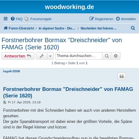
woodworking.de
FAQ
Forumsregeln
Registrieren
Anmelden
S
Foren-Übersicht
in eigener Sache - Dieter Schmid Werkzeuge GmbH
Neuheiten bei feinewerkzeuge.de
u
Forstnerbohrer Bormax "Dreischneider" von
c
FAMAG (Serie 1620)
h
Suche
Erweiterte
Antworten
e
1 Beitrag • Seite
1
von
1
IngoK-DSW
Forstnerbohrer Bormax "Dreischneider" von FAMAG
(Serie 1620)
B
Fr 17. Apr 2026, 13:19
e
i
Forstnerbohrer mit drei Schneiden haben wir auch von anderen Herstellern
t
gesehen.
r
a
Der gute Spanabtransport ist dabei einer der größten Vorteile, die Späne
g
sind in der Regel kleiner und kürzer.
FAMAG hat diesen Grundschneidenaufbau nun in die bewährten Bormax-