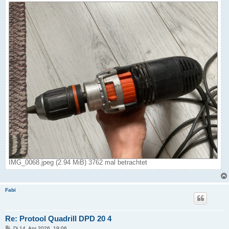
IMG_0068.jpeg (2.94 MiB) 3762 mal betrachtet
Fabi
Re: Protool Quadrill DPD 20 4
B
Di 14. Apr 2026, 19:06