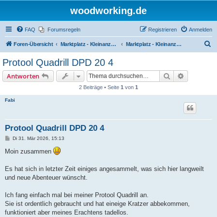
woodworking.de
FAQ
Forumsregeln
Registrieren
Anmelden
S
Foren-Übersicht
Marktplatz - Kleinanzeigen auf Woodworking.de
Marktplatz - Kleinanzeigen
u
Protool Quadrill DPD 20 4
c
Suche
Erweiterte
Antworten
h
2 Beiträge • Seite
1
von
1
e
Fabi
Protool Quadrill DPD 20 4
B
Di 31. Mär 2026, 15:13
e
i
Moin zusammen
t
r
a
Es hat sich in letzter Zeit einiges angesammelt, was sich hier langweilt
g
und neue Abenteuer wünscht.
Ich fang einfach mal bei meiner Protool Quadrill an.
Sie ist ordentlich gebraucht und hat eineige Kratzer abbekommen,
funktioniert aber meines Erachtens tadellos.