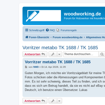
woodworking.de
Forum für Holzwerker mit freundli
Schnellzugriff
FAQ
Forumsregeln
Foren-Übersicht
Forum woodworking.de
Allgemeines Ho
Vorritzer metabo TK 1688 / TK 1685
Antworten
Vorritzer metabo TK 1688 / TK 1685
B
von
NWD
»
Di 14. Apr 2026, 11:35
e
i
Guten Morgen, ich möchte ein Vorritzsägeblatt für meine 
t
Fotos schicken oder die Abmessungen und Komponenten bes
r
a
mm. Es ist sehr schwierig, dieses Teil zu finden, und ich 
g
dass es sich um Betrug handelt, da sie es nicht auf eBay e
Deutsch, ich benutze einen Übersetzer. Lukas
Antworten