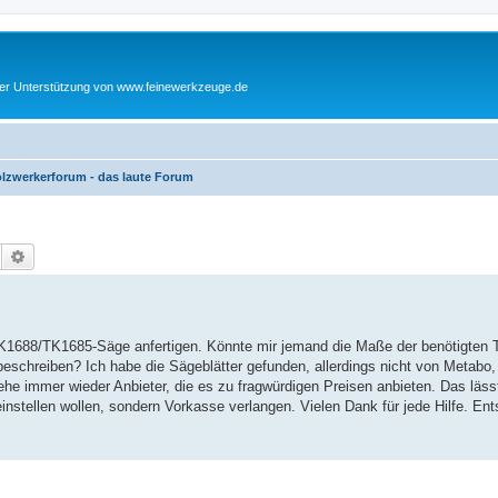
cher Unterstützung von www.feinewerkzeuge.de
lzwerkerforum - das laute Forum
Suche
Erweiterte Suche
TK1688/TK1685-Säge anfertigen. Könnte mir jemand die Maße der benötigten T
chreiben? Ich habe die Sägeblätter gefunden, allerdings nicht von Metabo
sehe immer wieder Anbieter, die es zu fragwürdigen Preisen anbieten. Das läs
instellen wollen, sondern Vorkasse verlangen. Vielen Dank für jede Hilfe. Ents