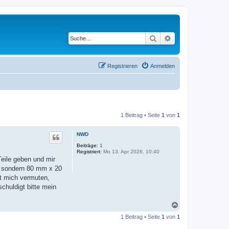
Suche
Erweiterte Suche
Registrieren
Anmelden
1 Beitrag • Seite
1
von
1
NWD
Beiträge:
1
Registriert:
Mo 13. Apr 2026, 10:40
eile geben und mir
, sondern 80 mm x 20
st mich vermuten,
chuldigt bitte mein
N
a
1 Beitrag • Seite
1
von
1
c
h