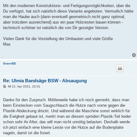
Mit den modernen Konstruktions- und Fertigungsmöglichkeiten, über die
Du verfügst, hat sich natürlich diese Variante angeboten. Vermutlich hätte
man die Haube auch (dann eventuell geometrisch nicht ganz optimal,
aber trotzdem ausreichend) aus ein paar Holzresten bauen können -
technisch schöner ist natürlich die von Dir gezeigte Version.
Vielen Dank für die Vorstellung der Umbauten und viele Grüße
Max
Sven-BS
Re: Ulmia Bandsäge BSW - Absaugung
B
Mi 21. Apr 2021, 22:01
e
i
t
Danke für den Zuspruch. Mittlerweile habe ich noch gemerkt, dass man
r
a
beim Einstecken vom Saugschlauch die Hutze nach vorne gegen die
g
Plastik-Abdeckung drückt. Und während die Maschine sonst wirklich für
die Ewigkeit gebaut ist, merkt man an diesem spröden Plastik-Teil leider
schon sehr ihr Alter, das will man nicht unnötig belasten. Deshalb werde
ich jetzt einfach eine kleine Leiste vor die Hutze auf die Bodenplatte
nageln, damit ist die fixiert.