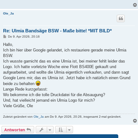
Ole_Ja
Re: Ulmia Bandsäge BSW - Maße bitte! *MIT BILD*
B
Do 9. Apr 2026, 20:16
e
i
Hallo,
t
Ich bin hier über Google gelandet, ich restauriere gerade meine Ulmia
r
a
BSW.
g
Ich wusste garnicht das es eine Ulmia ist, bei meiner fehlt leider das
Logo. Ich hatte vorletzte Woche eine Flott BS400E gekauft und
aufgearbeitet, und wollte die Ulmia eigentlich verkaufen, und dann sagt
Google Lens mir, das es Ulmia ist. Jetzt habe ich natürlich einen Grund
beide zu behalten
Lange Rede kurzgefasst:
Wo bekomme ich die tolle Druckdatei für die Absaugung?
Und, hat vielleicht jemand ein Ulmia Logo für mich?
Viele Grüße, Ole
Zuletzt geändert von
Ole_Ja
am Do 9. Apr 2026, 20:26, insgesamt 2-mal geändert.
Antworten