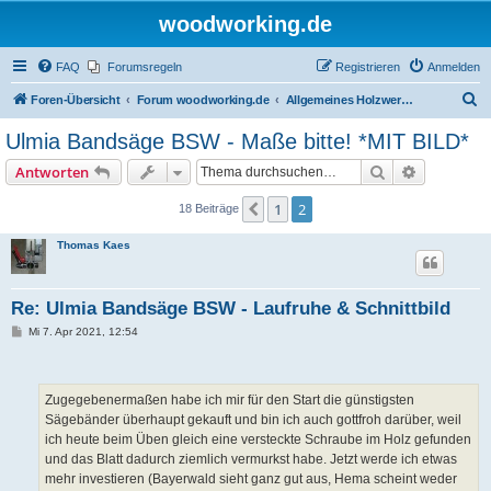
woodworking.de
FAQ
Forumsregeln
Registrieren
Anmelden
S
Foren-Übersicht
Forum woodworking.de
Allgemeines Holzwerkerforum - das laute Forum
u
Ulmia Bandsäge BSW - Maße bitte! *MIT BILD*
c
Suche
Erweiterte
Antworten
h
e
1
2
Vorherige
18 Beiträge
Thomas Kaes
Re: Ulmia Bandsäge BSW - Laufruhe & Schnittbild
B
Mi 7. Apr 2021, 12:54
e
i
t
r
a
Zugegebenermaßen habe ich mir für den Start die günstigsten
g
Sägebänder überhaupt gekauft und bin ich auch gottfroh darüber, weil
ich heute beim Üben gleich eine versteckte Schraube im Holz gefunden
und das Blatt dadurch ziemlich vermurkst habe. Jetzt werde ich etwas
mehr investieren (Bayerwald sieht ganz gut aus, Hema scheint weder