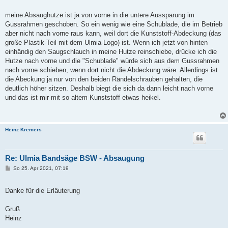
a
g
meine Absaughutze ist ja von vorne in die untere Aussparung im
Gussrahmen geschoben. So ein wenig wie eine Schublade, die im Betrieb
aber nicht nach vorne raus kann, weil dort die Kunststoff-Abdeckung (das
große Plastik-Teil mit dem Ulmia-Logo) ist. Wenn ich jetzt von hinten
einhändig den Saugschlauch in meine Hutze reinschiebe, drücke ich die
Hutze nach vorne und die "Schublade" würde sich aus dem Gussrahmen
nach vorne schieben, wenn dort nicht die Abdeckung wäre. Allerdings ist
die Abeckung ja nur von den beiden Rändelschrauben gehalten, die
deutlich höher sitzen. Deshalb biegt die sich da dann leicht nach vorne
und das ist mir mit so altem Kunststoff etwas heikel.
Heinz Kremers
Re: Ulmia Bandsäge BSW - Absaugung
B
So 25. Apr 2021, 07:19
e
i
t
Danke für die Erläuterung
r
a
g
Gruß
Heinz