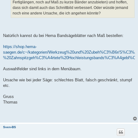
Fertiglängen, noch auf Maß zu kurze Bänder anzubieten) und hoffen,
dass sich damit auch das Schnittbild verbessert. Oder wüsste jemand
noch eine andere Ursache, die ich angehen könnte?
Natürlich kannst du bei Hema Bandsägeblätter nach Maß bestellen:
https://shop.hema-
saegen.de/c~/kategorien/Werkzeug%20und%20Zubeh%C3%B6r/S%C3%
%20Zahnspitzgeh%C3%A4rtete%20Hochleistungsbands%C3%A4gebl%C3
Auswahlfelder sind links in dem Menübaum.
Ursache wie bei jeder Säge: schlechtes Blatt, falsch geschränkt, stumpf
etc.
Gruss
Thomas
Sven-BS