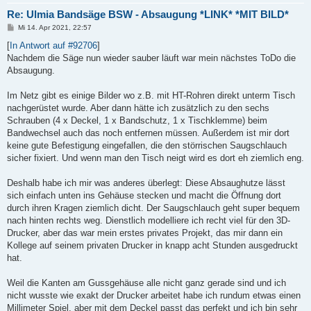
Re: Ulmia Bandsäge BSW - Absaugung *LINK* *MIT BILD*
B
Mi 14. Apr 2021, 22:57
e
i
[
In Antwort auf #92706
]
t
Nachdem die Säge nun wieder sauber läuft war mein nächstes ToDo die
r
a
Absaugung.
g
Im Netz gibt es einige Bilder wo z.B. mit HT-Rohren direkt unterm Tisch
nachgerüstet wurde. Aber dann hätte ich zusätzlich zu den sechs
Schrauben (4 x Deckel, 1 x Bandschutz, 1 x Tischklemme) beim
Bandwechsel auch das noch entfernen müssen. Außerdem ist mir dort
keine gute Befestigung eingefallen, die den störrischen Saugschlauch
sicher fixiert. Und wenn man den Tisch neigt wird es dort eh ziemlich eng.
Deshalb habe ich mir was anderes überlegt: Diese Absaughutze lässt
sich einfach unten ins Gehäuse stecken und macht die Öffnung dort
durch ihren Kragen ziemlich dicht. Der Saugschlauch geht super bequem
nach hinten rechts weg. Dienstlich modelliere ich recht viel für den 3D-
Drucker, aber das war mein erstes privates Projekt, das mir dann ein
Kollege auf seinem privaten Drucker in knapp acht Stunden ausgedruckt
hat.
Weil die Kanten am Gussgehäuse alle nicht ganz gerade sind und ich
nicht wusste wie exakt der Drucker arbeitet habe ich rundum etwas einen
Millimeter Spiel. aber mit dem Deckel passt das perfekt und ich bin sehr