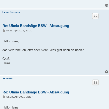
Heinz Kremers
Re: Ulmia Bandsäge BSW - Absaugung
B
Mi 21. Apr 2021, 22:20
e
i
t
Hallo Sven,
r
a
g
das verstehe ich jetzt aber nicht. Was gibt denn da nach?
Gruß
Heinz
Sven-BS
Re: Ulmia Bandsäge BSW - Absaugung
B
Sa 24. Apr 2021, 23:37
e
i
t
Hallo Heinz,
r