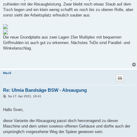
zufrieden mit der Absaugleistung. Zwar bleibt noch etwas Staub auf dem
Tisch liegen und ein klein wenig schafft es noch bis zu oberen Rolle, aber
sonst sieht der Arbeitsplatz erfreulich sauber aus.
Die neue Grundplatte aus zwei Lagen 15er Multiplex mit bequemen
Griffmulden ist auch gut zu erkennen. Nächstes ToDo sind Parallel- und
Winkelanschlag.
MaxS
Re: Ulmia Bandsäge BSW - Absaugung
B
Sa 17. Apr 2021, 18:41
e
i
t
Hallo Sven,
r
a
g
diese Variante der Absaugung passt doch hervorragend zu dieser
Maschine und dem unten sowieso offenen Gehäuse und dürfte auch der
ursprünglich vorgesehene Weg der Späne gewesen sein.