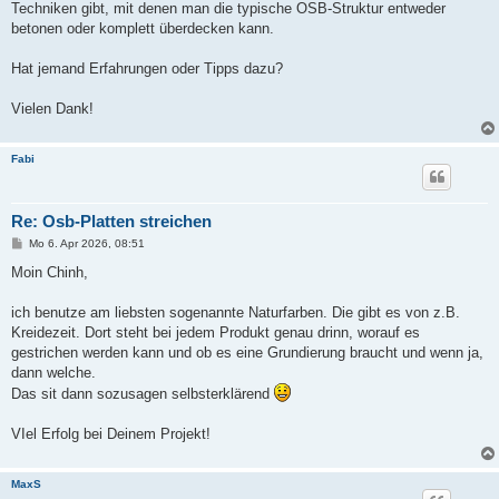
Techniken gibt, mit denen man die typische OSB-Struktur entweder
betonen oder komplett überdecken kann.
Hat jemand Erfahrungen oder Tipps dazu?
Vielen Dank!
Fabi
Re: Osb-Platten streichen
B
Mo 6. Apr 2026, 08:51
e
i
Moin Chinh,
t
r
a
ich benutze am liebsten sogenannte Naturfarben. Die gibt es von z.B.
g
Kreidezeit. Dort steht bei jedem Produkt genau drinn, worauf es
gestrichen werden kann und ob es eine Grundierung braucht und wenn ja,
dann welche.
Das sit dann sozusagen selbsterklärend
VIel Erfolg bei Deinem Projekt!
MaxS