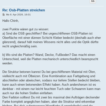
Re: Osb-Platten streichen
B
Mo 6. Apr 2026, 16:01
e
i
Hallo Chinh,
t
r
a
zwei Punkte wären gut zu wissen:
g
a) Sind die OSB geschliffen? Bei ungeschliffenen OSB-Platten ist
Oberfläche mit einer dünnen Schicht Kleber bedeckt (deshalb auch eher
glänzend), darauf hält meines Wissens nicht alles und die Optik dürfte
recht ungleichmäßig sein.
b) Wo sind die Platten? Wand, Decke, Fußboden? Das macht einen
Unterschied, weil die Platten mechanisch unterschiedlich beansprucht
werden.
Die Struktur betonen kannst Du bei geschliffenem Material mit Ölen,
vielleicht auch mit Ölbeizen. Eine Kombination aus Farbgebung und
abschleifen oder abwischen, sodass nur tiefere Stellen bedeckt bleiben,
kann auch einen betonenden Effekt haben. Auch andersherum ist es
denkbar - mit einem nur leicht feuchten Tuch oder Schwamm kann man
auch nur die hohen Stellen einfärben.
Den Farbton solltest Du mit zwei bis maximal drei Aufträgen deckender
Farbe komplett angeglichen haben, aber die Struktur wird erkennbar
bleiben. Bei dick aufgetragener Wandfarbe (Lammfellrolle) wird die