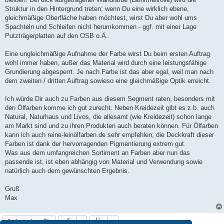
Struktur in den Hintergrund treten; wenn Du eine wirklich ebene,
gleichmäßige Oberfläche haben möchtest, wirst Du aber wohl ums
Spachteln und Schleifen nicht herumkommen - ggf. mit einer Lage
Putzträgerplatten auf den OSB o.Ä..
Eine ungleichmäßige Aufnahme der Farbe wirst Du beim ersten Auftrag
wohl immer haben, außer das Material wird durch eine leistungsfähige
Grundierung abgesperrt. Je nach Farbe ist das aber egal, weil man nach
dem zweiten / dritten Auftrag sowieso eine gleichmäßige Optik erreicht.
Ich würde Dir auch zu Farben aus diesem Segment raten, besonders mit
den Ölfarben komme ich gut zurecht. Neben Kreidezeit gibt es z.b. auch
Natural, Naturhaus und Livos, die allesamt (wie Kreidezeit) schon lange
am Markt sind und zu ihren Produkten auch beraten können. Für Ölfarben
kann ich auch reine-leinölfarben.de sehr empfehlen; die Deckkraft dieser
Farben ist dank der hervorragenden Pigmentierung extrem gut.
Was aus dem umfangreichen Sortiment an Farben aber nun das
passende ist, ist eben abhängig von Material und Verwendung sowie
natürlich auch dem gewünschten Ergebnis.
Gruß
Max
Antworten