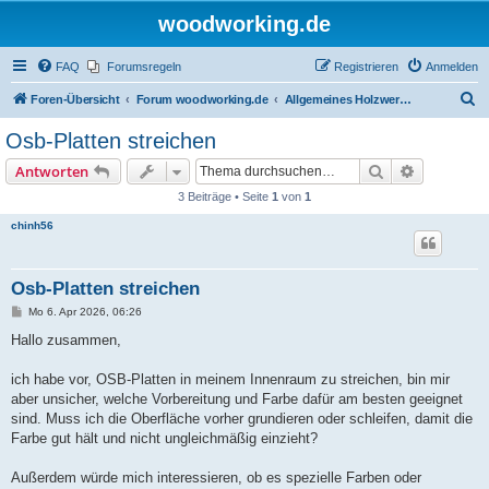
woodworking.de
FAQ
Forumsregeln
Registrieren
Anmelden
S
Foren-Übersicht
Forum woodworking.de
Allgemeines Holzwerkerforum - das laute Forum
u
Osb-Platten streichen
c
Suche
Erweiterte
Antworten
h
3 Beiträge • Seite
1
von
1
e
chinh56
Osb-Platten streichen
B
Mo 6. Apr 2026, 06:26
e
i
Hallo zusammen,
t
r
a
ich habe vor, OSB-Platten in meinem Innenraum zu streichen, bin mir
g
aber unsicher, welche Vorbereitung und Farbe dafür am besten geeignet
sind. Muss ich die Oberfläche vorher grundieren oder schleifen, damit die
Farbe gut hält und nicht ungleichmäßig einzieht?
Außerdem würde mich interessieren, ob es spezielle Farben oder