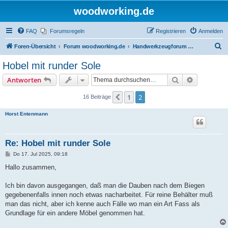
woodworking.de
FAQ
Forumsregeln
Registrieren
Anmelden
S
Foren-Übersicht
Forum woodworking.de
Handwerkzeugforum - das leise Forum
u
Hobel mit runder Sole
c
Suche
Erweiterte
Antworten
h
e
1
2
Vorherige
16 Beiträge
Horst Entenmann
Re: Hobel mit runder Sole
B
Do 17. Jul 2025, 09:18
e
i
Hallo zusammen,
t
r
a
Ich bin davon ausgegangen, daß man die Dauben nach dem Biegen
g
gegebenenfalls innen noch etwas nacharbeitet. Für reine Behälter muß
man das nicht, aber ich kenne auch Fälle wo man ein Art Fass als
Grundlage für ein andere Möbel genommen hat.