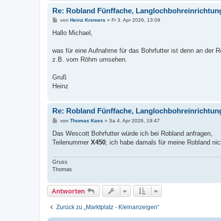
Re: Robland Fünffache, Langlochbohreinrichtun
B
von
Heinz Kremers
»
Fr 3. Apr 2026, 13:09
e
i
Hallo Michael,
t
r
a
was für eine Aufnahme für das Bohrfutter ist denn an der 
g
z.B. vom Röhm umsehen.
Gruß
Heinz
Re: Robland Fünffache, Langlochbohreinrichtun
B
von
Thomas Kaes
»
Sa 4. Apr 2026, 19:47
e
i
Das Wescott Bohrfutter würde ich bei Robland anfragen,
t
Teilenummer
X450
; ich habe damals für meine Robland nic
r
a
g
Gruss
Thomas
Antworten
Zurück zu „Marktplatz - Kleinanzeigen“