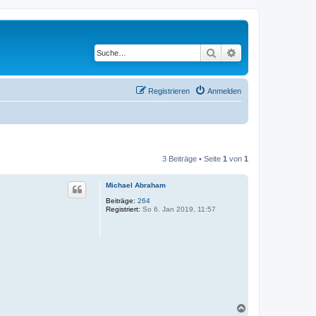
Suche
Erweiterte Suche
Registrieren
Anmelden
3 Beiträge • Seite
1
von
1
Michael Abraham
Beiträge:
264
Registriert:
So 6. Jan 2019, 11:57
N