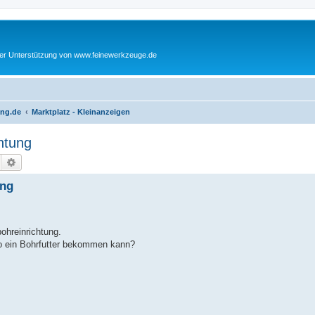
cher Unterstützung von www.feinewerkzeuge.de
ing.de
Marktplatz - Kleinanzeigen
htung
Suche
Erweiterte Suche
ung
bohreinrichtung.
o ein Bohrfutter bekommen kann?