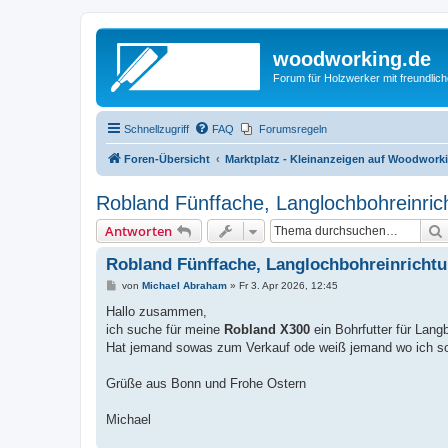
woodworking.de
Forum für Holzwerker mit freundli
Schnellzugriff
FAQ
Forumsregeln
Foren-Übersicht
Marktplatz - Kleinanzeigen auf Woodwork
Robland Fünffache, Langlochbohreinric
Antworten
Robland Fünffache, Langlochbohreinricht
B
von
Michael Abraham
»
Fr 3. Apr 2026, 12:45
e
i
Hallo zusammen,
t
ich suche für meine
Robland X300
ein Bohrfutter für Lang
r
a
Hat jemand sowas zum Verkauf ode weiß jemand wo ich s
g
Grüße aus Bonn und Frohe Ostern
Michael