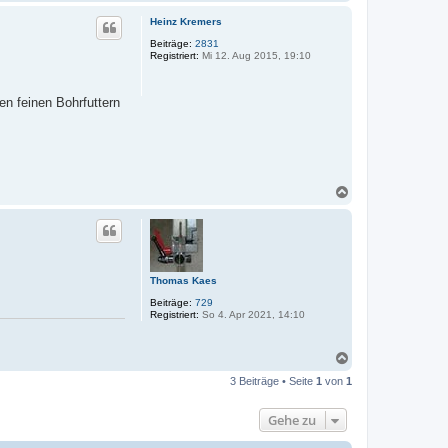
a
c
Heinz Kremers
h
o
Beiträge:
2831
Registriert:
Mi 12. Aug 2015, 19:10
b
e
n
en feinen Bohrfuttern
N
a
c
h
o
b
e
Thomas Kaes
n
Beiträge:
729
Registriert:
So 4. Apr 2021, 14:10
N
a
3 Beiträge • Seite
1
von
1
c
h
o
Gehe zu
b
e