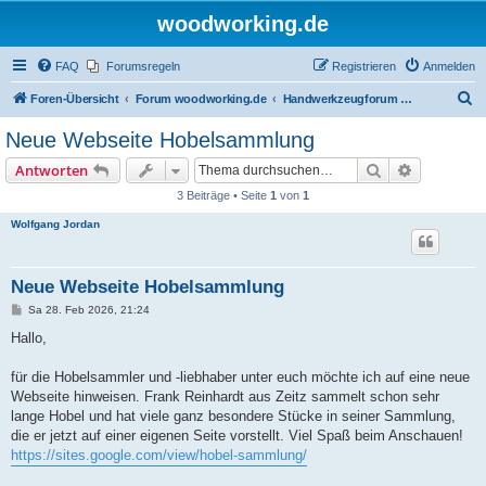
woodworking.de
FAQ
Forumsregeln
Registrieren
Anmelden
S
Foren-Übersicht
Forum woodworking.de
Handwerkzeugforum - das leise Forum
u
Neue Webseite Hobelsammlung
c
Suche
Erweiterte
Antworten
h
3 Beiträge • Seite
1
von
1
e
Wolfgang Jordan
Neue Webseite Hobelsammlung
B
Sa 28. Feb 2026, 21:24
e
i
Hallo,
t
r
a
für die Hobelsammler und -liebhaber unter euch möchte ich auf eine neue
g
Webseite hinweisen. Frank Reinhardt aus Zeitz sammelt schon sehr
lange Hobel und hat viele ganz besondere Stücke in seiner Sammlung,
die er jetzt auf einer eigenen Seite vorstellt. Viel Spaß beim Anschauen!
https://sites.google.com/view/hobel-sammlung/