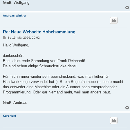
Gruß, Wolfgang
Andreas Winkler
Re: Neue Webseite Hobelsammlung
B
So 15. Mär 2026, 20:02
e
i
Hallo Wolfgang,
t
r
a
dankeschön.
g
Beeindruckende Sammlung von Frank Reinhardt!
Da sind schon einige Schmuckstücke dabei.
Für mich immer wieder sehr beeindruckend, was man früher für
Handwerkzeuge verwendet hat (z.B. ein Bogenfalzhobel)... heute macht
das entweder eine Maschine oder ein Automat nach entsprechender
Programmierung. Oder gar niemand mehr, weil man anders baut.
Gruß, Andreas
Kurt Heid