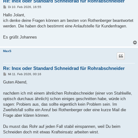
Re: Inox oder Standard Schneidrad für Rohrabschneider
B
Di 10. Feb 2026, 16:55
e
i
Hallo Jolant,
t
ich denke deine Fragen können am besten von Rothenberger beantwortet
r
a
werden. Die haben doch bestimmt eine Anlaufstelle für Kundenfragen.
g
Es grüßt Johannes
MaxS
Re: Inox oder Standard Schneidrad für Rohrabschneider
B
Mi 11. Feb 2026, 00:16
e
i
Guten Abend,
t
r
a
nachdem ich mit einem ähnlichen Rohrabschneider (einer von Stahlwille,
g
optisch durchaus ähnlich) schon einiges geschnitten habe, würde ich
sagen: Probiers aus, das sollte eigentlich kein Problem sein. Im
Zweifelsfall sollte ein Anruf bei Rothenberger oder eine kurze Mail die
Frage aber klären können.
Du musst das Rohr auf jeden Fall stabil einspannen, weil Du beim
Schneiden doch mit etwas Krafteinsatz arbeiten wirst.