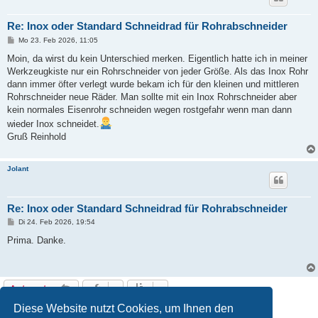
Re: Inox oder Standard Schneidrad für Rohrabschneider
B
Mo 23. Feb 2026, 11:05
e
i
Moin, da wirst du kein Unterschied merken. Eigentlich hatte ich in meiner
t
Werkzeugkiste nur ein Rohrschneider von jeder Größe. Als das Inox Rohr
r
a
dann immer öfter verlegt wurde bekam ich für den kleinen und mittleren
g
Rohrschneider neue Räder. Man sollte mit ein Inox Rohrschneider aber
kein normales Eisenrohr schneiden wegen rostgefahr wenn man dann
wieder Inox schneidet.
Gruß Reinhold
Jolant
Re: Inox oder Standard Schneidrad für Rohrabschneider
B
Di 24. Feb 2026, 19:54
e
i
Prima. Danke.
t
r
a
g
Antworten
9 Beiträge • Seite
1
von
1
Diese Website nutzt Cookies, um Ihnen den