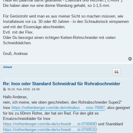
Habe ein paarmal damit gearbeitet - Edelstahl und verzinkt ("C-Rohr").
Die haben aber nur eine dünne Wandung gehabt, so 1-1,5 mm.
Für Gerüstrohr wird man es aus meiner Sicht so machen müssen, wie
Installateure vor ca. 30 oder 40 Jahren - in den Schraubstock einspannen
und mit der Eisensäge abschneiden.
Evtl. mit der Flex.
Oder Du besorgst einen richtigen Ketten-Rohrschneider mit vielen
Schneidrädchen.
Gruß, Andreas
Jolant
Re: Inox oder Standard Schneidrad für Rohrabschneider
B
Di 10. Feb 2026, 16:36
e
i
Hallo Anderas,
t
nein, ich meine, wie oben geschrieben, den Rohrabschneider Super2"
r
a
Inox
https://rothenberger.com/de-de/rohrabsc ... inox-70087
, also geeignet
g
für bis zu 60mm Rohre, der hat ein Rad. Für den gibt es
Ersatzschneidräder für Inox
https://rothenberger.com/de-de/schneidr ... st-070089D
und Standdard
https://rothenberger.com/de-de/schneidr ... st-070051D