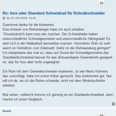
Re: Inox oder Standard Schneidrad für Rohrabschneider
B
So 15. Feb 2026, 13:45
e
i
Zuerstmal danke für die Antworten.
t
Eine Antwort von Rothenberger habe ich auch erhalten:
r
a
"Grundsätzlich kann man das machen. Die Schneidräder haben
g
unterschiedliche Schneidgeometrie und unterschiedliche Härtegrade! Es
wird sich in der Haltbarkeit bemerkbar machen. Verzinktes Rohr ist sehr
weich im Verhältnis zum Edelstahl. Dafür ist die Rohrwandung geringer!"
Ich interpretiere das mal so, dass auf Grund der Schneidgeometrie das
Standdardschneidrad besser für das dickwandigere Gewinderohr geeignet
ist, das für Inox aber nicht ungeeignet.
Ein Rohr mit dem Gewindeschneider markieren, so wie Heinz Kremers
das vorschlägt, habe ich schon früher gemacht. Das funktioniert gut. Nur
will ich da, wo ich die Rohre schneide, nicht mit dem Winkelschleifer
arbeiten.
Mal sehen, vielleicht komme ich günstig an ein Standardschneidrad, dann
mache ich einen Vergleich.
Bladdy