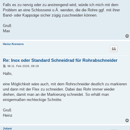
Falls es zu nervig oder zu anstrengend wird, würde ich mich mit dem
Problem an eine Schlosserei o.Ä. wenden, die die Rohre ggf. mit ihrer
Band- oder Kappsäge sicher zügig zuschneiden können.
Gruß
Max
Heinz Kremers
Re: Inox oder Standard Schneidrad für Rohrabschneider
B
Mi 11. Feb 2026, 08:18
e
i
Hallo,
t
r
a
eine Möglichkeit wäre auch, mit dem Rohrschneider deutlich zu markieren
g
und dann mit der Flex zu schneiden. Dabei das Rohr immer wieder
drehen, damit man an der Markierung schneidet. So erhält man
einigermaßen rechteckige Schnitte.
Gruß
Heinz
Jolant