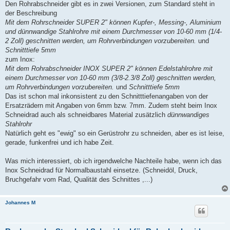
Den Rohrabschneider gibt es in zwei Versionen, zum Standard steht in
der Beschreibung
Mit dem Rohrschneider SUPER 2" können Kupfer-, Messing-, Aluminium
und dünnwandige Stahlrohre mit einem Durchmesser von 10-60 mm (1/4-
2 Zoll) geschnitten werden, um Rohrverbindungen vorzubereiten.
und
Schnitttiefe 5mm
zum Inox:
Mit dem Rohrabschneider INOX SUPER 2" können Edelstahlrohre mit
einem Durchmesser von 10-60 mm (3/8-2.3/8 Zoll) geschnitten werden,
um Rohrverbindungen vorzubereiten.
und
Schnitttiefe 5mm
Das ist schon mal inkonsistent zu den Schnitttiefenangaben von der
Ersatzrädern mit Angaben von 6mm bzw. 7mm. Zudem steht beim Inox
Schneidrad auch als schneidbares Material zusätzlich
dünnwandiges
Stahlrohr
Natürlich geht es "ewig" so ein Gerüstrohr zu schneiden, aber es ist leise,
gerade, funkenfrei und ich habe Zeit.
Was mich interessiert, ob ich irgendwelche Nachteile habe, wenn ich das
Inox Schneidrad für Normalbaustahl einsetze. (Schneidöl, Druck,
Bruchgefahr vom Rad, Qualität des Schnittes ,...)
Johannes M