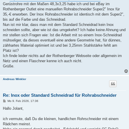
Gerüstrohre mit den Maßen 48,3x3,25 habe ich und bei eBay im
Rothenberger Outlet eine manuellen Rohrabschneider Super2" Inox für
35,-€ erworben. Der Inox Rohrabschneider ist identisch mit dem Super2",
bis auf die Farbe und das Schneidrad.
Nun ist mir klar, dass man mit dem Standard Schneidrad kein Inox
schneiden sollte, aber wie ist das umgekehrt? Ich habe keine Ahnung und
mir stellen sich Fragen wie: Ist die Arbeit mit so einem Inox-Schneidrad
mühseliger, da dieses eventuell eine andere Geometrie hat, für dünnes,
zähhartes Material optimiert ist und bei 3,25mm Stahlstärke fehlt am
Platz ist?
Ich finde leider nichts auf der Rothenberger Webseite oder allgemein im
Netz und einen Flaschner kenne ich auch nicht.
Grüße.
Andreas Winkler
Re: Inox oder Standard Schneidrad für Rohrabschneider
B
Mo 9. Feb 2026, 17:36
e
i
Hallo Jolant,
t
r
a
ich vermute, daß Du die kleinen, handlichen Rohrschneider mit einem
g
Rädchen meinst.