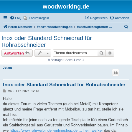
woodworking.de
FAQ
Forumsregeln
Registrieren
Anmelden
S
Foren-Übersicht
Forum woodworking.de
Handwerkzeugforum - das leise Forum
u
Inox oder Standard Schneidrad für
c
Rohrabschneider
h
Suche
Erweiterte
Antworten
e
9 Beiträge • Seite
1
von
1
Jolant
Inox oder Standard Schneidrad für Rohrabschneider
B
Mo 9. Feb 2026, 12:13
e
i
Hallo,
t
da dieses Forum in vielen Themen (auch bei Metall) mit Kompetenz
r
a
glänzt und meine Frage entfernt mit Möbelbau zu tun hat, stelle ich sie
g
mal hier.
Ich möchte für (eine noch zu fertigende Tischplatte für) einen Gartentisch
ein Stahlrohrgestell aus Gerüstrohr und Rohrverbindern bauen. Im Prinzip
wie
https://www.rohrverbinder-onlineshop.de ... heimwerker
das da.