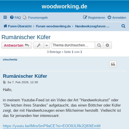
woodworking.de
FAQ
Forumsregeln
Registrieren
Anmelden
S
Foren-Übersicht
Forum woodworking.de
Handwerkzeugforum - das leise Forum
u
Rumänischer Küfer
c
Suche
Erweiterte
Antworten
h
3 Beiträge • Seite
1
von
1
e
chschmitz
Rumänischer Küfer
B
Sa 7. Feb 2026, 12:36
e
i
Hallo,
t
r
a
in meinem Youtube-Feed ist ein Video der Art "Handwerkskunst" oder
g
"Die letzten ihres Standes" aufgetaucht, das einen Böttcher oder Küfer
zeigt, der mit Handwerkzeugen einen Milcheimer herstellt. Vielleicht ist
das für jemanden hier interessant:
https://youtu.be/lMnx5mP9aCE?si=EOO9JLRk2Q83tEmM