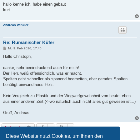
i
hallo kenne ich, habe einen gebaut
t
kurt
r
a
g
Andreas Winkler
Re: Rumänischer Küfer
B
Mo 9. Feb 2026, 17:45
e
i
Hallo Christoph,
t
r
a
danke, sehr beeindruckend auch für mich!
g
Der Herr, weiß offensichtlich, was er macht.
Spalten geht schneller als spanend bearbeiten, aber gerades Spalten
benötigt einwandfreies Holz.
Kein Vergleich zu Plastik und der Wegwerfgewohnheit von heute, eben
aus einer anderen Zeit.(<-wo natürlich auch nicht alles gut gewesen ist...)
Gruß, Andreas
Antworten
3 Beiträge • Seite
1
von
1
Diese Website nutzt Cookies, um Ihnen den