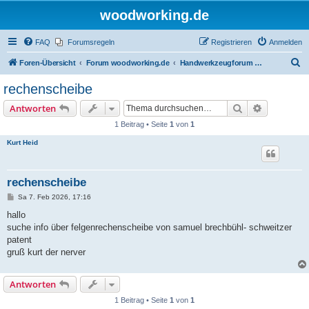
woodworking.de
FAQ
Forumsregeln
Registrieren
Anmelden
S
Foren-Übersicht
Forum woodworking.de
Handwerkzeugforum - das leise Forum
u
rechenscheibe
c
Suche
Erweiterte
Antworten
h
1 Beitrag • Seite
1
von
1
e
Kurt Heid
rechenscheibe
B
Sa 7. Feb 2026, 17:16
e
i
hallo
t
suche info über felgenrechenscheibe von samuel brechbühl- schweitzer
r
a
patent
g
gruß kurt der nerver
Antworten
1 Beitrag • Seite
1
von
1