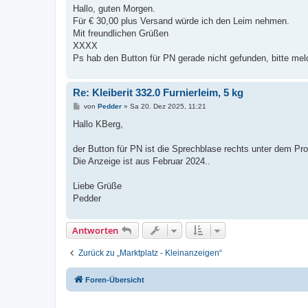
i
Hallo, guten Morgen.
t
Für € 30,00 plus Versand würde ich den Leim nehmen.
r
a
Mit freundlichen Grüßen
g
XXXX
Ps hab den Button für PN gerade nicht gefunden, bitte mel
Re: Kleiberit 332.0 Furnierleim, 5 kg
B
von
Pedder
»
Sa 20. Dez 2025, 11:21
e
i
Hallo KBerg,
t
r
a
der Button für PN ist die Sprechblase rechts unter dem Pro
g
Die Anzeige ist aus Februar 2024..
Liebe Grüße
Pedder
Antworten
Zurück zu „Marktplatz - Kleinanzeigen“
Foren-Übersicht