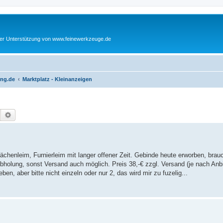
cher Unterstützung von www.feinewerkzeuge.de
ing.de
Marktplatz - Kleinanzeigen
Suche
Erweiterte Suche
 Flächenleim, Furnierleim mit langer offener Zeit. Gebinde heute erworben, bra
bholung, sonst Versand auch möglich. Preis 38,-€ zzgl. Versand (je nach Anbi
, aber bitte nicht einzeln oder nur 2, das wird mir zu fuzelig...