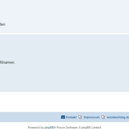
den
filnamen.
Kontakt
Impressum
woodworking.de 
Powered by
phpBB
® Forum Software © phpBB Limited