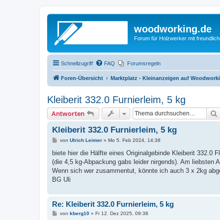
woodworking.de
Forum für Holzwerker mit freundli
Schnellzugriff
FAQ
Forumsregeln
Foren-Übersicht
Marktplatz - Kleinanzeigen auf Woodwork
Kleiberit 332.0 Furnierleim, 5 kg
Antworten
Kleiberit 332.0 Furnierleim, 5 kg
B
von
Ulrich Leimer
»
Mo 5. Feb 2024, 14:38
e
i
biete hier die Hälfte eines Originalgebinde Kleiberit 332.0
t
(die 4,5 kg-Abpackung gabs leider nirgends). Am liebsten A
r
a
Wenn sich wer zusammentut, könnte ich auch 3 x 2kg abgeben
g
BG Uli
Re: Kleiberit 332.0 Furnierleim, 5 kg
B
von
kberg10
»
Fr 12. Dez 2025, 09:38
e