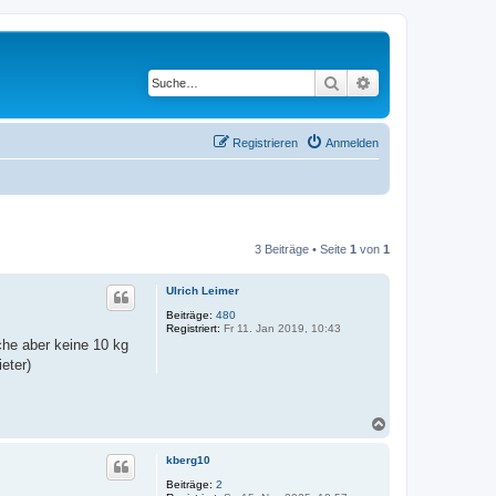
Suche
Erweiterte Suche
Registrieren
Anmelden
3 Beiträge • Seite
1
von
1
Ulrich Leimer
Beiträge:
480
Registriert:
Fr 11. Jan 2019, 10:43
uche aber keine 10 kg
eter)
N
a
c
kberg10
h
o
Beiträge:
2