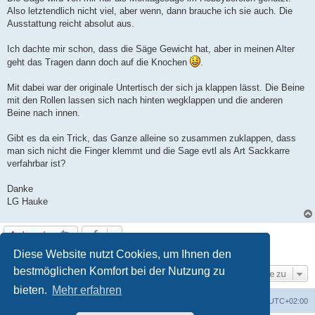
Also letztendlich nicht viel, aber wenn, dann brauche ich sie auch. Die
Ausstattung reicht absolut aus.
Ich dachte mir schon, dass die Säge Gewicht hat, aber in meinen Alter
geht das Tragen dann doch auf die Knochen
.
Mit dabei war der originale Untertisch der sich ja klappen lässt. Die Beine
mit den Rollen lassen sich nach hinten wegklappen und die anderen
Beine nach innen.
Gibt es da ein Trick, das Ganze alleine so zusammen zuklappen, dass
man sich nicht die Finger klemmt und die Sage evtl als Art Sackkarre
verfahrbar ist?
Danke
LG Hauke
Antworten
1 Beitrag • Seite
1
von
1
Diese Website nutzt Cookies, um Ihnen den
bestmöglichen Komfort bei der Nutzung zu
Gehe zu
bieten.
Mehr erfahren
Foren-Übersicht
Alle Zeiten sind
UTC+02:00