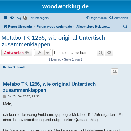
woodworking.de
FAQ
Forumsregeln
Registrieren
Anmelden
S
Foren-Übersicht
Forum woodworking.de
Allgemeines Holzwerkerforum - das laute Forum
u
Metabo TK 1256, wie original Untertisch
c
zusammenklappen
h
Suche
Erweiterte
Antworten
e
1 Beitrag • Seite
1
von
1
Hauke Schmidt
Metabo TK 1256, wie original Untertisch
zusammenklappen
B
Sa 25. Okt 2025, 22:53
e
i
Moin,
t
r
a
ich konnte für wenig Geld eine gepflegte Metabo TK 1256 ergattern. Mit
g
einer Tischverbreiterung und nutgeführten Queranschlag.
Die Sage wird von mir nur als Montagesage im Hobbybereich genutzt.