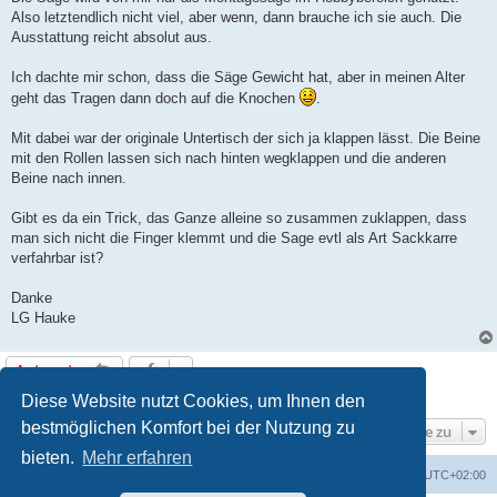
Also letztendlich nicht viel, aber wenn, dann brauche ich sie auch. Die
Ausstattung reicht absolut aus.
Ich dachte mir schon, dass die Säge Gewicht hat, aber in meinen Alter
geht das Tragen dann doch auf die Knochen
.
Mit dabei war der originale Untertisch der sich ja klappen lässt. Die Beine
mit den Rollen lassen sich nach hinten wegklappen und die anderen
Beine nach innen.
Gibt es da ein Trick, das Ganze alleine so zusammen zuklappen, dass
man sich nicht die Finger klemmt und die Sage evtl als Art Sackkarre
verfahrbar ist?
Danke
LG Hauke
Antworten
1 Beitrag • Seite
1
von
1
Diese Website nutzt Cookies, um Ihnen den
bestmöglichen Komfort bei der Nutzung zu
Gehe zu
bieten.
Mehr erfahren
Foren-Übersicht
Alle Zeiten sind
UTC+02:00