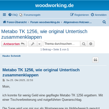
woodworking.de
FAQ
Forumsregeln
Registrieren
Anmelden
S
Foren-Übersicht
Forum woodworking.de
Allgemeines Holzwerkerforum - das laute Forum
u
Metabo TK 1256, wie original Untertisch
c
zusammenklappen
h
Suche
Erweiterte
Antworten
e
1 Beitrag • Seite
1
von
1
Hauke Schmidt
Metabo TK 1256, wie original Untertisch
zusammenklappen
B
Sa 25. Okt 2025, 22:53
e
i
Moin,
t
r
a
ich konnte für wenig Geld eine gepflegte Metabo TK 1256 ergattern. Mit
g
einer Tischverbreiterung und nutgeführten Queranschlag.
Die Sage wird von mir nur als Montagesage im Hobbybereich genutzt.