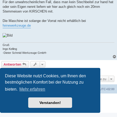
Für den unwahrscheinlichen Fall, dass man kein Stechbeitel zur hand hat
oder sein Eigen nennt liefern wir hier auch gleich noch ein 20mm
Stemmeisen von KIRSCHEN mit.
Die Maschine ist solange der Vorrat reicht erhältlich bei
feinewerkzeuge.de
Gruß
Ingo Kelling
-Dieter Schmid Werkzeuge GmbH-
Antworten
1 Beitrag • Seite
1
von
1
Diese Website nutzt Cookies, um Ihnen den
Gehe zu
bestmöglichen Komfort bei der Nutzung zu
bieten.
Mehr erfahren
Foren-Übersicht
Alle Zeiten sind
UTC+02:00
Powered by
phpBB
® Forum Software © phpBB Limited
Verstanden!
Deutsche Übersetzung durch
phpBB.de
Datenschutz
|
Nutzungsbedingungen