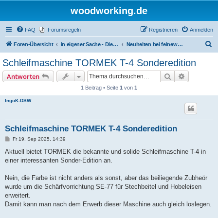
woodworking.de
FAQ
Forumsregeln
Registrieren
Anmelden
S
Foren-Übersicht
in eigener Sache - Dieter Schmid Werkzeuge GmbH
Neuheiten bei feinewerkzeuge.de
u
Schleifmaschine TORMEK T-4 Sonderedition
c
Suche
Erweiterte
Antworten
h
1 Beitrag • Seite
1
von
1
e
IngoK-DSW
Schleifmaschine TORMEK T-4 Sonderedition
B
Fr 19. Sep 2025, 14:39
e
i
Aktuell bietet TORMEK die bekannte und solide Schleifmaschine T-4 in
t
einer interessanten Sonder-Edition an.
r
a
g
Nein, die Farbe ist nicht anders als sonst, aber das beiliegende Zubheör
wurde um die Schärfvorrichtung SE-77 für Stechbeitel und Hobeleisen
erweitert.
Damit kann man nach dem Erwerb dieser Maschine auch gleich loslegen.