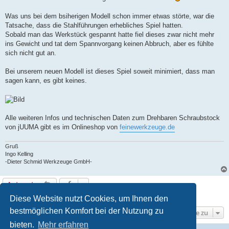
Was uns bei dem bsiherigen Modell schon immer etwas störte, war die
Tatsache, dass die Stahlführungen erhebliches Spiel hatten.
Sobald man das Werkstück gespannt hatte fiel dieses zwar nicht mehr
ins Gewicht und tat dem Spannvorgang keinen Abbruch, aber es fühlte
sich nicht gut an.
Bei unserem neuen Modell ist dieses Spiel soweit minimiert, dass man
sagen kann, es gibt keines.
Alle weiteren Infos und technischen Daten zum Drehbaren Schraubstock
von jUUMA gibt es im Onlineshop von
feinewerkzeuge.de
Gruß
Ingo Kelling
-Dieter Schmid Werkzeuge GmbH-
Antworten
1 Beitrag • Seite
1
von
1
Diese Website nutzt Cookies, um Ihnen den
bestmöglichen Komfort bei der Nutzung zu
Gehe zu
bieten.
Mehr erfahren