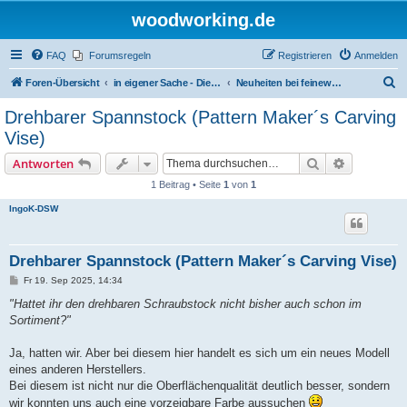
woodworking.de
FAQ
Forumsregeln
Registrieren
Anmelden
S
Foren-Übersicht
in eigener Sache - Dieter Schmid Werkzeuge GmbH
Neuheiten bei feinewerkzeuge.de
u
Drehbarer Spannstock (Pattern Maker´s Carving
c
Vise)
h
Suche
Erweiterte
Antworten
e
1 Beitrag • Seite
1
von
1
IngoK-DSW
Drehbarer Spannstock (Pattern Maker´s Carving Vise)
B
Fr 19. Sep 2025, 14:34
e
i
"Hattet ihr den drehbaren Schraubstock nicht bisher auch schon im
t
Sortiment?"
r
a
g
Ja, hatten wir. Aber bei diesem hier handelt es sich um ein neues Modell
eines anderen Herstellers.
Bei diesem ist nicht nur die Oberflächenqualität deutlich besser, sondern
wir konnten uns auch eine vorzeigbare Farbe aussuchen