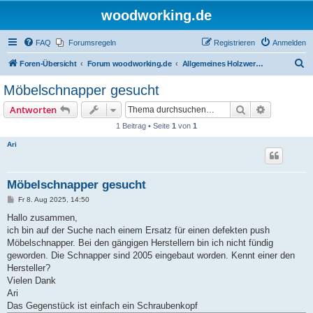
woodworking.de
FAQ
Forumsregeln
Registrieren
Anmelden
S
Foren-Übersicht
Forum woodworking.de
Allgemeines Holzwerkerforum - das laute Forum
u
Möbelschnapper gesucht
c
Suche
Erweiterte
Antworten
h
1 Beitrag • Seite
1
von
1
e
Ari
Möbelschnapper gesucht
B
Fr 8. Aug 2025, 14:50
e
i
Hallo zusammen,
t
ich bin auf der Suche nach einem Ersatz für einen defekten push
r
a
Möbelschnapper. Bei den gängigen Herstellern bin ich nicht fündig
g
geworden. Die Schnapper sind 2005 eingebaut worden. Kennt einer den
Hersteller?
Vielen Dank
Ari
Das Gegenstück ist einfach ein Schraubenkopf