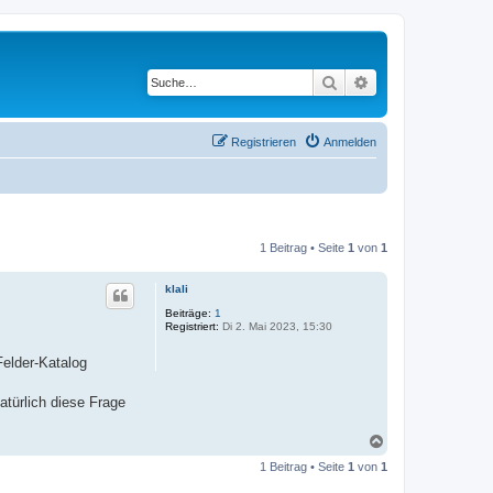
Suche
Erweiterte Suche
Registrieren
Anmelden
1 Beitrag • Seite
1
von
1
klali
Beiträge:
1
Registriert:
Di 2. Mai 2023, 15:30
Felder-Katalog
atürlich diese Frage
N
a
1 Beitrag • Seite
1
von
1
c
h