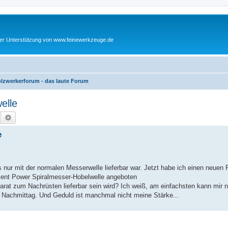
cher Unterstützung von www.feinewerkzeuge.de
lzwerkerforum - das laute Forum
elle
Suche
Erweiterte Suche
e
 nur mit der normalen Messerwelle lieferbar war. Jetzt habe ich einen neuen 
ilent Power Spiralmesser-Hobelwelle angeboten
arat zum Nachrüsten lieferbar sein wird? Ich weiß, am einfachsten kann mir n
 Nachmittag. Und Geduld ist manchmal nicht meine Stärke...