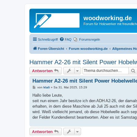
woodworking.de
Forum für Holzwerker mit freundli
Schnellzugriff
FAQ
Forumsregeln
Foren-Übersicht
Forum woodworking.de
Allgemeines Ho
Hammer A2-26 mit Silent Power Hobelw
Antworten
Hammer A2-26 mit Silent Power Hobelwell
B
von
klali
»
Sa 31. Mai 2025, 15:29
e
i
Hallo liebe Leute,
t
seit nun einem Jahr besitze ich den ADH A2-26, der damals
r
a
erhalten, in dem diese Maschine ab Juli 25 auch mit der S
g
wird. Weiß vielleicht jemand, ob diese Hobelwelle auch sep
der Felder Kundendienst beantworten. Aber es ist Samstag
Antworten