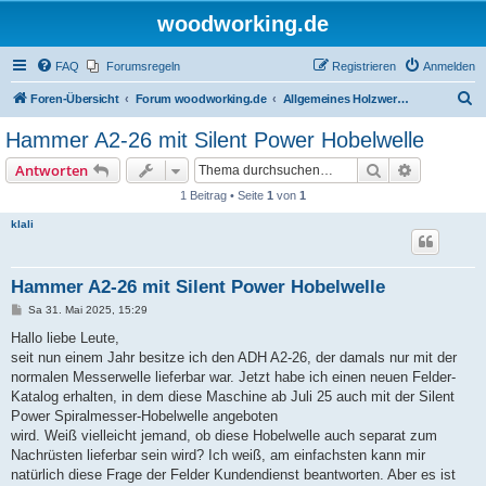
woodworking.de
FAQ
Forumsregeln
Registrieren
Anmelden
S
Foren-Übersicht
Forum woodworking.de
Allgemeines Holzwerkerforum - das laute Forum
u
Hammer A2-26 mit Silent Power Hobelwelle
c
Suche
Erweiterte
Antworten
h
1 Beitrag • Seite
1
von
1
e
klali
Hammer A2-26 mit Silent Power Hobelwelle
B
Sa 31. Mai 2025, 15:29
e
i
Hallo liebe Leute,
t
seit nun einem Jahr besitze ich den ADH A2-26, der damals nur mit der
r
a
normalen Messerwelle lieferbar war. Jetzt habe ich einen neuen Felder-
g
Katalog erhalten, in dem diese Maschine ab Juli 25 auch mit der Silent
Power Spiralmesser-Hobelwelle angeboten
wird. Weiß vielleicht jemand, ob diese Hobelwelle auch separat zum
Nachrüsten lieferbar sein wird? Ich weiß, am einfachsten kann mir
natürlich diese Frage der Felder Kundendienst beantworten. Aber es ist