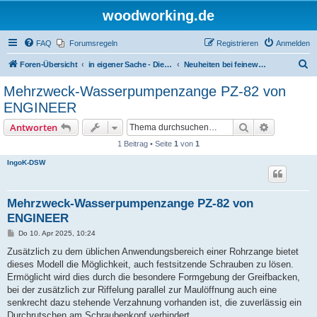
woodworking.de
FAQ
Forumsregeln
Registrieren
Anmelden
S
Foren-Übersicht
in eigener Sache - Dieter Schmid Werkzeuge GmbH
Neuheiten bei feinewerkzeuge.de
u
Mehrzweck-Wasserpumpenzange PZ-82 von
c
ENGINEER
h
Suche
Erweiterte
Antworten
e
1 Beitrag • Seite
1
von
1
IngoK-DSW
Mehrzweck-Wasserpumpenzange PZ-82 von
ENGINEER
B
Do 10. Apr 2025, 10:24
e
i
Zusätzlich zu dem üblichen Anwendungsbereich einer Rohrzange bietet
t
dieses Modell die Möglichkeit, auch festsitzende Schrauben zu lösen.
r
a
Ermöglicht wird dies durch die besondere Formgebung der Greifbacken,
g
bei der zusätzlich zur Riffelung parallel zur Maulöffnung auch eine
senkrecht dazu stehende Verzahnung vorhanden ist, die zuverlässig ein
Durchrutschen am Schraubenkopf verhindert.