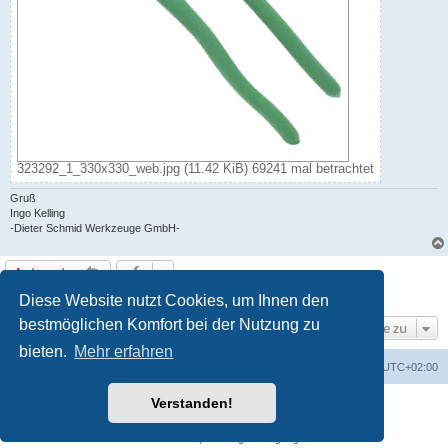
323292_1_330x330_web.jpg (11.42 KiB) 69241 mal betrachtet
Gruß
Ingo Kelling
-Dieter Schmid Werkzeuge GmbH-
Antworten
1 Beitrag • Seite
1
von
1
Diese Website nutzt Cookies, um Ihnen den
bestmöglichen Komfort bei der Nutzung zu
Gehe zu
bieten.
Mehr erfahren
Foren-Übersicht
Alle Zeiten sind
UTC+02:00
Verstanden!
Powered by
phpBB
® Forum Software © phpBB Limited
Deutsche Übersetzung durch
phpBB.de
Datenschutz
|
Nutzungsbedingungen