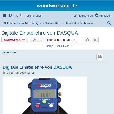
woodworking.de
FAQ
Forumsregeln
Registrieren
Anmelden
S
Foren-Übersicht
in eigener Sache - Dieter Schmid Werkzeuge GmbH
Neuheiten bei feinewerkzeuge.de
u
Digitale Einstellehre von DASQUA
c
Suche
Erweiterte
Antworten
h
1 Beitrag • Seite
1
von
1
e
IngoK-DSW
Digitale Einstellehre von DASQUA
B
Do 10. Apr 2025, 10:16
e
i
t
r
a
g