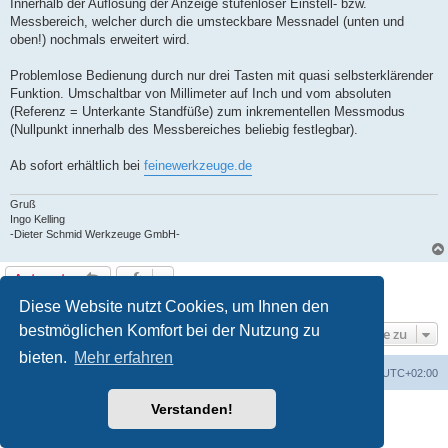
Innerhalb der Auflösung der Anzeige stufenloser Einstell- bzw.
Messbereich, welcher durch die umsteckbare Messnadel (unten und
oben!) nochmals erweitert wird.
Problemlose Bedienung durch nur drei Tasten mit quasi selbsterklärender
Funktion. Umschaltbar von Millimeter auf Inch und vom absoluten
(Referenz = Unterkante Standfüße) zum inkrementellen Messmodus
(Nullpunkt innerhalb des Messbereiches beliebig festlegbar).
Ab sofort erhältlich bei
feinewerkzeuge.de
Gruß
Ingo Kelling
-Dieter Schmid Werkzeuge GmbH-
Antworten
1 Beitrag • Seite
1
von
1
Diese Website nutzt Cookies, um Ihnen den
bestmöglichen Komfort bei der Nutzung zu
Gehe zu
bieten.
Mehr erfahren
Foren-Übersicht
Alle Zeiten sind
UTC+02:00
Verstanden!
Powered by
phpBB
® Forum Software © phpBB Limited
Deutsche Übersetzung durch
phpBB.de
Datenschutz
|
Nutzungsbedingungen