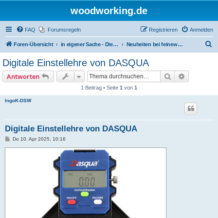
woodworking.de
FAQ
Forumsregeln
Registrieren
Anmelden
S
Foren-Übersicht
in eigener Sache - Dieter Schmid Werkzeuge GmbH
Neuheiten bei feinewerkzeuge.de
u
Digitale Einstellehre von DASQUA
c
Suche
Erweiterte
Antworten
h
1 Beitrag • Seite
1
von
1
e
IngoK-DSW
Digitale Einstellehre von DASQUA
B
Do 10. Apr 2025, 10:16
e
i
t
r
a
g