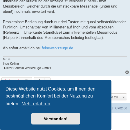
Innerhalb der Auflösung der Anzeige stufenloser Einstell- bzw.
Messbereich, welcher durch die umsteckbare Messnadel (unten und
oben!) nochmals erweitert wird.
Problemlose Bedienung durch nur drei Tasten mit quasi selbsterklärender
Funktion. Umschaltbar von Millimeter auf Inch und vom absoluten
(Referenz = Unterkante Standfüße) zum inkrementellen Messmodus
(Nullpunkt innerhalb des Messbereiches beliebig festlegbar).
Ab sofort erhältlich bei
feinewerkzeuge.de
Gruß
Ingo Kelling
-Dieter Schmid Werkzeuge GmbH-
Antworten
1 Beitrag • Seite
1
von
1
Diese Website nutzt Cookies, um Ihnen den
bestmöglichen Komfort bei der Nutzung zu
Gehe zu
bieten.
Mehr erfahren
Foren-Übersicht
Alle Zeiten sind
UTC+02:00
Verstanden!
Powered by
phpBB
® Forum Software © phpBB Limited
Deutsche Übersetzung durch
phpBB.de
Datenschutz
|
Nutzungsbedingungen