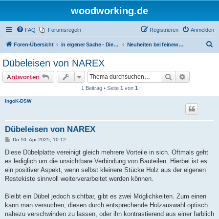
woodworking.de
FAQ
Forumsregeln
Registrieren
Anmelden
S
Foren-Übersicht
in eigener Sache - Dieter Schmid Werkzeuge GmbH
Neuheiten bei feinewerkzeuge.de
u
Dübeleisen von NAREX
c
Suche
Erweiterte
Antworten
h
1 Beitrag • Seite
1
von
1
e
IngoK-DSW
Dübeleisen von NAREX
B
Do 10. Apr 2025, 10:12
e
i
Diese Dübelplatte vereinigt gleich mehrere Vorteile in sich. Oftmals geht
t
es lediglich um die unsichtbare Verbindung von Bauteilen. Hierbei ist es
r
a
ein positiver Aspekt, wenn selbst kleinere Stücke Holz aus der eigenen
g
Restekiste sinnvoll weiterverarbeitet werden können.
Bleibt ein Dübel jedoch sichtbar, gibt es zwei Möglichkeiten. Zum einen
kann man versuchen, diesen durch entsprechende Holzauswahl optisch
nahezu verschwinden zu lassen, oder ihn kontrastierend aus einer farblich