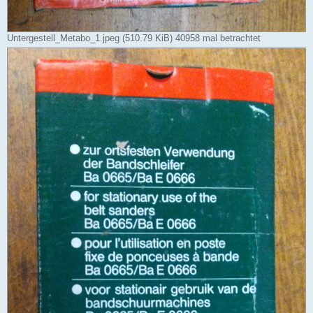
Untergestell_Metabo_1.jpeg (510.79 KiB) 40958 mal betrachtet