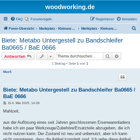
woodworking.de
FAQ
Forumsregeln
Registrieren
Anmelden
S
Foren-Übersicht
Marktplatz - Kleinanzeigen auf Woodworking.de
Marktplatz - Kleinanzeigen
u
Biete: Metabo Untergestell zu Bandschleifer
c
Ba0665 / BaE 0666
h
Suche
Erweiterte
Antworten
e
1 Beitrag • Seite
1
von
1
MaxS
Biete: Metabo Untergestell zu Bandschleifer Ba0665 /
BaE 0666
B
Di 4. Mär 2025, 14:26
e
i
Mahlzeit,
t
r
a
aus der Auflösung eines seit Jahren geschlossenen Eisenwarenladens
g
habe ich ein paar Werkzeuge/Zubehöre/Ersatzteile abzugeben, die ich
nicht nutzen kann. Der Zustand ist neu und unbenutzt, aber ich kann
nicht garantieren, dass die Artikel komplett sind. Ich gebe diese Artikel