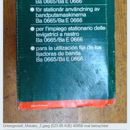
Untergestell_Metabo_2.jpeg (523.85 KiB) 40958 mal betrachtet