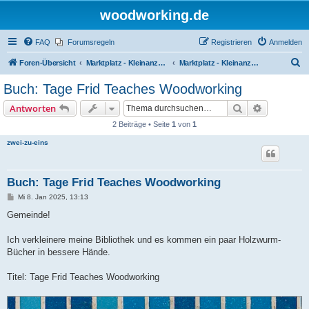
woodworking.de
FAQ
Forumsregeln
Registrieren
Anmelden
S
Foren-Übersicht
Marktplatz - Kleinanzeigen auf Woodworking.de
Marktplatz - Kleinanzeigen
u
Buch: Tage Frid Teaches Woodworking
c
Suche
Erweiterte
Antworten
h
2 Beiträge • Seite
1
von
1
e
zwei-zu-eins
Buch: Tage Frid Teaches Woodworking
B
Mi 8. Jan 2025, 13:13
e
i
Gemeinde!
t
r
a
Ich verkleinere meine Bibliothek und es kommen ein paar Holzwurm-
g
Bücher in bessere Hände.
Titel: Tage Frid Teaches Woodworking