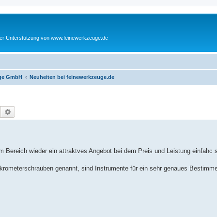
cher Unterstützung von www.feinewerkzeuge.de
euge GmbH
Neuheiten bei feinewerkzeuge.de
Suche
Erweiterte Suche
Bereich wieder ein attraktves Angebot bei dem Preis und Leistung einfahc 
meterschrauben genannt, sind Instrumente für ein sehr genaues Bestimme