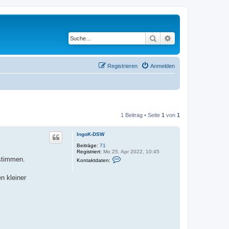
Suche
Erweiterte Suche
Registrieren
Anmelden
1 Beitrag • Seite
1
von
1
IngoK-DSW
Beiträge:
71
Registriert:
Mo 25. Apr 2022, 10:45
K
stimmen.
Kontaktdaten:
o
n
t
n kleiner
a
k
t
d
a
t
e
n