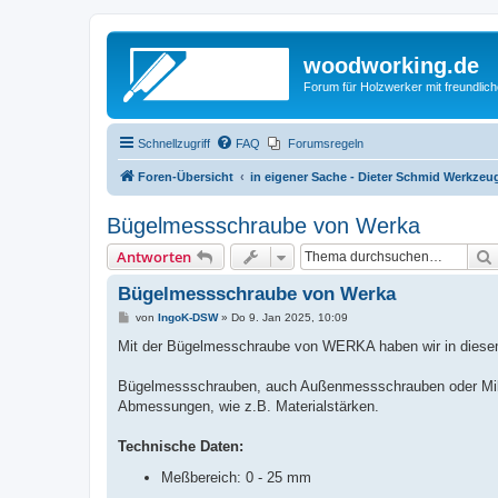
woodworking.de
Forum für Holzwerker mit freundli
Schnellzugriff
FAQ
Forumsregeln
Foren-Übersicht
in eigener Sache - Dieter Schmid Werkz
Bügelmessschraube von Werka
Antworten
Bügelmessschraube von Werka
B
von
IngoK-DSW
»
Do 9. Jan 2025, 10:09
e
i
Mit der Bügelmesschraube von WERKA haben wir in diesem 
t
r
a
Bügelmessschrauben, auch Außenmessschrauben oder Mikro
g
Abmessungen, wie z.B. Materialstärken.
Technische Daten:
Meßbereich: 0 - 25 mm