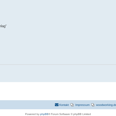
hlag“
Kontakt
Impressum
woodworking.de 
Powered by
phpBB
® Forum Software © phpBB Limited