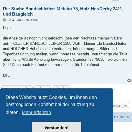
Re: Suche Bandschleifer: Metabo 75, Holz Her/Derby 2411,
und Baugleich
B
Sa 4. Jan 2025, 16:38
e
i
Hallo,
t
r
a
die Anzeige ist noch nicht gelöscht, löse den Nachlass meines Vaters
g
auf, HOLZHER BANDSCHLEIFER 1200 Watt , kleiner Elu Bandschleifer
und HOLZHER Hobel sind zu verkaufen, könnte morgen Bilder und
Typenbezeichnung mailen, wenn Interesse besteht. Verramsche die Teile
aber nicht. Würde Abholung bevorzugen, Standort ist 75038 , wo wohnen
Sie? Kann auch Festnetznummer mailen, für 1 Telefonat.
MfG
Antworten
2 Beiträge • Seite
1
von
1
Diese Website nutzt Cookies, um Ihnen den
bestmöglichen Komfort bei der Nutzung zu
Gehe zu
bieten.
Mehr erfahren
Foren-Übersicht
Alle Zeiten sind
UTC+02:00
Verstanden!
Powered by
phpBB
® Forum Software © phpBB Limited