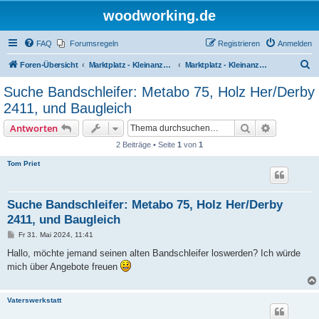
woodworking.de
FAQ
Forumsregeln
Registrieren
Anmelden
S
Foren-Übersicht
Marktplatz - Kleinanzeigen auf Woodworking.de
Marktplatz - Kleinanzeigen
u
Suche Bandschleifer: Metabo 75, Holz Her/Derby
c
2411, und Baugleich
h
Suche
Erweiterte
Antworten
e
2 Beiträge • Seite
1
von
1
Tom Priet
Suche Bandschleifer: Metabo 75, Holz Her/Derby
2411, und Baugleich
B
Fr 31. Mai 2024, 11:41
e
i
Hallo, möchte jemand seinen alten Bandschleifer loswerden? Ich würde
t
mich über Angebote freuen
r
a
g
Vaterswerkstatt