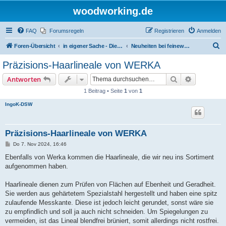
woodworking.de
FAQ
Forumsregeln
Registrieren
Anmelden
S
Foren-Übersicht
in eigener Sache - Dieter Schmid Werkzeuge GmbH
Neuheiten bei feinewerkzeuge.de
u
Präzisions-Haarlineale von WERKA
c
Suche
Erweiterte
Antworten
h
1 Beitrag • Seite
1
von
1
e
IngoK-DSW
Präzisions-Haarlineale von WERKA
B
Do 7. Nov 2024, 16:46
e
i
Ebenfalls von Werka kommen die Haarlineale, die wir neu ins Sortiment
t
aufgenommen haben.
r
a
g
Haarlineale dienen zum Prüfen von Flächen auf Ebenheit und Geradheit.
Sie werden aus gehärtetem Spezialstahl hergestellt und haben eine spitz
zulaufende Messkante. Diese ist jedoch leicht gerundet, sonst wäre sie
zu empfindlich und soll ja auch nicht schneiden. Um Spiegelungen zu
vermeiden, ist das Lineal blendfrei brüniert, somit allerdings nicht rostfrei.