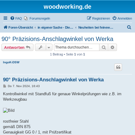
woodworking.de
FAQ
Forumsregeln
Registrieren
Anmelden
S
Foren-Übersicht
in eigener Sache - Dieter Schmid Werkzeuge GmbH
Neuheiten bei feinewerkzeuge.de
u
90° Präzisions-Anschlagwinkel von Werka
c
Suche
Erweiterte
Antworten
h
1 Beitrag • Seite
1
von
1
e
IngoK-DSW
90° Präzisions-Anschlagwinkel von Werka
B
Do 7. Nov 2024, 16:43
e
i
Kontrollwinkel mit Standfuß für genaue Winkelprüfungen wie z.B. im
t
Werkzeugbau
r
a
g
rostfreier Stahl
gemäß DIN 875
Genauigkeit GG 0 / 1, mit Prüfzertifikat