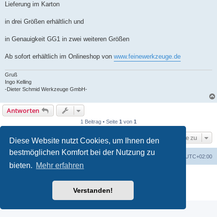
Lieferung im Karton
in drei Größen erhältlich und
in Genauigkeit GG1 in zwei weiteren Größen
Ab sofort erhältlich im Onlineshop von
www.feinewerkzeuge.de
Gruß
Ingo Kelling
-Dieter Schmid Werkzeuge GmbH-
Antworten
1 Beitrag • Seite
1
von
1
Gehe zu
Diese Website nutzt Cookies, um Ihnen den
bestmöglichen Komfort bei der Nutzung zu
Foren-Übersicht
Alle Zeiten sind
UTC+02:00
bieten.
Mehr erfahren
Powered by
phpBB
® Forum Software © phpBB Limited
Deutsche Übersetzung durch
phpBB.de
Verstanden!
Datenschutz
|
Nutzungsbedingungen