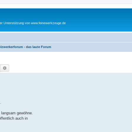
cher Unterstützung von www.feinewerkzeuge.de
lzwerkerforum - das laute Forum
Suche
Erweiterte Suche
.
h langsam gewöhne.
ffentlich auch in