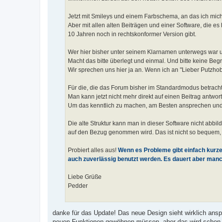
Jetzt mit Smileys und einem Farbschema, an das ich mi
Aber mit allen alten Beiträgen und einer Software, die es 
10 Jahren noch in rechtskonformer Version gibt.
Wer hier bisher unter seinem Klarnamen unterwegs war u
Macht das bitte überlegt und einmal. Und bitte keine Be
Wir sprechen uns hier ja an. Wenn ich an "Lieber Putzho
Für die, die das Forum bisher im Standardmodus betrach
Man kann jetzt nicht mehr direkt auf einen Beitrag antwor
Um das kenntlich zu machen, am Besten ansprechen und/o
Die alte Struktur kann man in dieser Software nicht abbil
auf den Bezug genommen wird. Das ist nicht so bequem, a
Probiert alles aus!
Wenn es Probleme gibt einfach kurze
auch zuverlässig benutzt werden. Es dauert aber man
Liebe Grüße
Pedder
danke für das Update! Das neue Design sieht wirklich ans
neuen Funktionen gewöhnen müssen, aber das wird schon. 