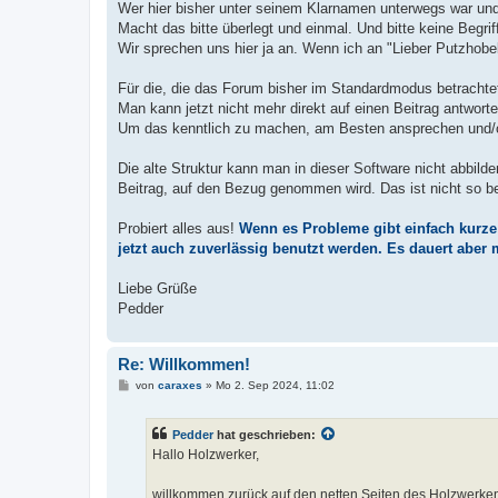
Wer hier bisher unter seinem Klarnamen unterwegs war und
Macht das bitte überlegt und einmal. Und bitte keine Begr
Wir sprechen uns hier ja an. Wenn ich an "Lieber Putzhobe
Für die, die das Forum bisher im Standardmodus betrachte
Man kann jetzt nicht mehr direkt auf einen Beitrag antworte
Um das kenntlich zu machen, am Besten ansprechen und/od
Die alte Struktur kann man in dieser Software nicht abbild
Beitrag, auf den Bezug genommen wird. Das ist nicht so be
Probiert alles aus!
Wenn es Probleme gibt einfach kurze
jetzt auch zuverlässig benutzt werden. Es dauert abe
Liebe Grüße
Pedder
Re: Willkommen!
B
von
caraxes
»
Mo 2. Sep 2024, 11:02
e
i
t
Pedder
hat geschrieben:
r
a
Hallo Holzwerker,
g
willkommen zurück auf den netten Seiten des Holzwerke