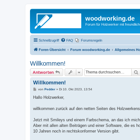
woodworking.de
Forum für Holzwerker mit freundli
Schnellzugriff
FAQ
Forumsregeln
Foren-Übersicht
Forum woodworking.de
Allgemeines Ho
Willkommen!
Antworten
Willkommen!
B
von
Pedder
»
Di 10. Okt 2023, 13:54
e
i
Hallo Holzwerker,
t
r
a
willkommen zurück auf den netten Seiten des Holzwerkens
g
Jetzt mit Smileys und einem Farbschema, an das ich mic
Aber mit allen alten Beiträgen und einer Software, die es ho
10 Jahren noch in rechtskonformer Version gibt.