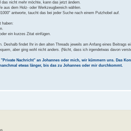
 das nicht mehr möchte, kann das jetzt ändern.
iffe aus dem Holz- oder Werkzeugbereich wählen.
l1000" antworte, taucht das bei jeder Suche nach einem Putzhobel auf.
t haben:
n.
er ein kurzes Zitat einfügen.
en. Deshalb findet Ihr in den alten Threads jeweils am Anfang eines Beitrags 
quem, aber ging wohl nicht anders. (Nicht, dass ich irgendetwas davon verst
 "Private Nachricht" an Johannes oder mich, wir kümmern uns. Das Kon
r manchmal etwas länger, bis das zu Johannes oder mir durchkommt.
ns.