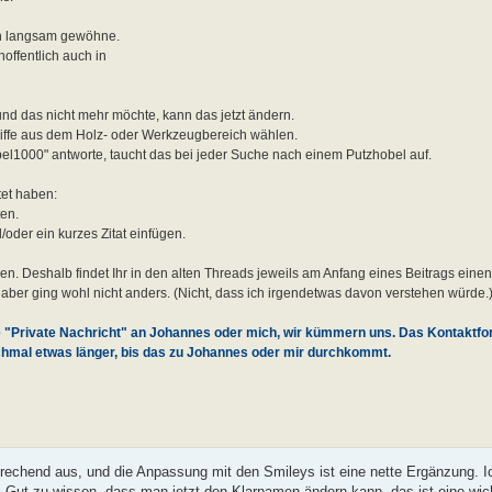
ch langsam gewöhne.
hoffentlich auch in
nd das nicht mehr möchte, kann das jetzt ändern.
griffe aus dem Holz- oder Werkzeugbereich wählen.
bel1000" antworte, taucht das bei jeder Suche nach einem Putzhobel auf.
tet haben:
ten.
der ein kurzes Zitat einfügen.
den. Deshalb findet Ihr in den alten Threads jeweils am Anfang eines Beitrags eine
ber ging wohl nicht anders. (Nicht, dass ich irgendetwas davon verstehen würde.
 "Private Nachricht" an Johannes oder mich, wir kümmern uns. Das Kontaktfor
chmal etwas länger, bis das zu Johannes oder mir durchkommt.
prechend aus, und die Anpassung mit den Smileys ist eine nette Ergänzung. I
Gut zu wissen, dass man jetzt den Klarnamen ändern kann, das ist eine wic