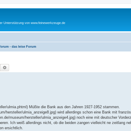
cher Unterstützung von www.feinewerkzeuge.de
orum - das leise Forum
Suche
Erweiterte Suche
teller/ulmia.phtml) Müßte die Bank aus den Jahren 1927-1952 stammen.
m/hersteller/ulmia_anzeige8.jpg) wird allerdings schon eine Bank mit franzö
ken.de/museum/hersteller/ulmia_anzeige4.jpg) noch eine mit deutscher Vorder
ren. Ich weiß allerdings nicht, ob die beiden zangen vielleicht ne zeitlang n
en ersichtlich.