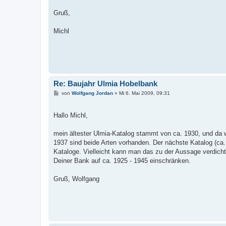
Gruß,
Michl
Re: Baujahr Ulmia Hobelbank
B
von
Wolfgang Jordan
»
Mi 6. Mai 2009, 09:31
e
i
t
Hallo Michl,
r
a
g
mein ältester Ulmia-Katalog stammt von ca. 1930, und da 
1937 sind beide Arten vorhanden. Der nächste Katalog (ca. 
Kataloge. Vielleicht kann man das zu der Aussage verdicht
Deiner Bank auf ca. 1925 - 1945 einschränken.
Gruß, Wolfgang