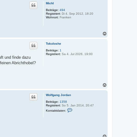
a
c
Michl
n
h
g
o
Beiträge:
494
J
Registriert:
Di 4. Sep 2012, 18:20
b
o
Wohnort:
Franken
e
r
n
d
a
n
N
a
c
Tokoloshe
h
o
Beiträge:
1
Registriert:
Sa 4. Jul 2026, 19:00
b
ft und finde dazu
e
feinen Abrichthobel?
n
N
a
c
Wolfgang Jordan
h
o
Beiträge:
1358
Registriert:
So 5. Jan 2014, 20:47
b
K
e
Kontaktdaten:
o
n
n
t
a
k
t
d
N