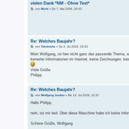
vielen Dank *NM - Ohne Text*
B
von
Michl
»
Do 7. Mai 2009, 20:42
e
i
t
r
a
g
Re: Welches Baujahr?
B
von
Tokoloshe
»
Sa 4. Jul 2026, 19:03
e
i
Moin Wolfgang, ist hier nicht ganz das passende Thema, ab
t
keinerlei Informationen im Internet, keine Zeichnungen, ke
r
a
g
Viele Grüße
Philipp
Re: Welches Baujahr?
B
von
Wolfgang Jordan
»
Mo 13. Jul 2026, 22:37
e
i
Hallo Philipp,
t
r
a
nein, tut mir leid. Über diese Maschine habe ich keine Info
g
Schöne Grüße, Wolfgang