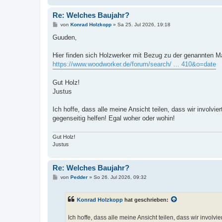
Re: Welches Baujahr?
B
von
Konrad Holzkopp
»
Sa 25. Jul 2026, 19:18
e
i
Guuden,
t
r
a
Hier finden sich Holzwerker mit Bezug zu der genannten M
g
https://www.woodworker.de/forum/search/ ... 410&o=date
Gut Holz!
Justus
Ich hoffe, dass alle meine Ansicht teilen, dass wir invol
gegenseitig helfen! Egal woher oder wohin!
Gut Holz!
Justus
Re: Welches Baujahr?
B
von
Pedder
»
So 26. Jul 2026, 09:32
e
i
t
Konrad Holzkopp
hat geschrieben:
r
a
g
Ich hoffe, dass alle meine Ansicht teilen, dass wir invo