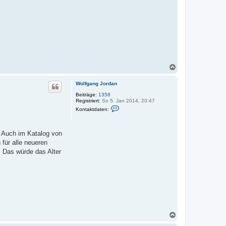
N
a
c
Wolfgang Jordan
h
o
Beiträge:
1358
Registriert:
So 5. Jan 2014, 20:47
b
K
e
Kontaktdaten:
o
n
n
t
a
. Auch im Katalog von
k
für alle neueren
t
d
. Das würde das Alter
a
t
e
n
v
o
n
W
o
l
N
f
a
g