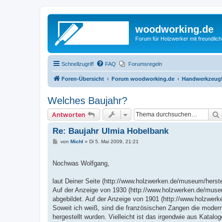
woodworking.de
Forum für Holzwerker mit freundli
Schnellzugriff
FAQ
Forumsregeln
Foren-Übersicht
Forum woodworking.de
Handwerkzeugf
Welches Baujahr?
Antworten
Re: Baujahr Ulmia Hobelbank
B
von
Michl
»
Di 5. Mai 2009, 21:21
e
i
t
Nochwas Wolfgang,
r
a
g
laut Deiner Seite (http://www.holzwerken.de/museum/hers
Auf der Anzeige von 1930 (http://www.holzwerken.de/museu
abgebildet. Auf der Anzeige von 1901 (http://www.holzwer
Soweit ich weiß, sind die französischen Zangen die moderne
hergestellt wurden. Vielleicht ist das irgendwie aus Katalog