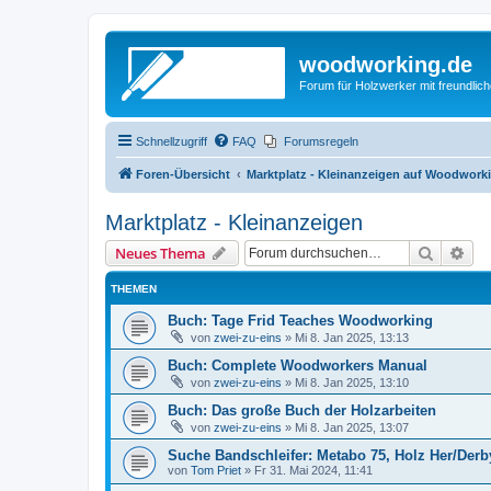
woodworking.de
Forum für Holzwerker mit freundli
Schnellzugriff
FAQ
Forumsregeln
Foren-Übersicht
Marktplatz - Kleinanzeigen auf Woodwork
Marktplatz - Kleinanzeigen
Suche
Erw
Neues Thema
THEMEN
Buch: Tage Frid Teaches Woodworking
von
zwei-zu-eins
»
Mi 8. Jan 2025, 13:13
Buch: Complete Woodworkers Manual
von
zwei-zu-eins
»
Mi 8. Jan 2025, 13:10
Buch: Das große Buch der Holzarbeiten
von
zwei-zu-eins
»
Mi 8. Jan 2025, 13:07
Suche Bandschleifer: Metabo 75, Holz Her/Derb
von
Tom Priet
»
Fr 31. Mai 2024, 11:41