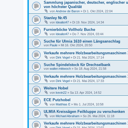
Sammlung japanischer, deutscher, englischer 
von höchster Qualität
von
Andrew de Baron
»
Di 1. Okt 2024, 22:04
Stanley Nr.45
von
Idealist47
»
Di 19. Nov 2024, 14:34
Furnierböcke Vollholz Buche
von
Idealist47
»
Do 7. Nov 2024, 03:44
Suche für Ulmia 1610 einen Längsanschlag
von
Paule
»
Mi 16. Okt 2024, 20:50
Verkaufe mehrere Holzbearbeitungsmaschinen 3
von
Dirk Vogel
»
Di 21. Mai 2024, 17:14
Suche Spindelstock für Drechselbank
von
walter.mittwoch
»
So 18. Aug 2024, 21:58
Verkaufe mehrere Holzbearbeitungsmaschinen 3
von
Dirk Vogel
»
Di 21. Mai 2024, 17:33
Weitere Hobel
von
kevin22
»
Sa 13. Apr 2024, 14:52
ECE Putzhobel
von
Matthias E
»
Mo 1. Jul 2024, 10:58
ULMIA Kreissägen Feilkluppe zu verschenken
von
Michael Abraham
»
So 26. Mai 2024, 11:18
Verkaufe mehrere Holzbearbeitungsmaschinen 3
von
Dirk Vogel
»
Di 21. Mai 2024, 17:07