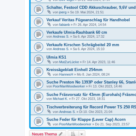
Schalter, Festool CDD Akkuschrauber, 9,6V und
von
joerg
»
So 19. Mai 2024, 21:51
Verkauf Veritas Fügeanschlag für Handhobel
von
fabianb
»
Fr 26. Apr 2024, 14:54
Verkaufe Ulmia-Rauhbank 60 cm
von
Andreas S.
»
Sa 6. Apr 2024, 17:32
Verkaufe Kirschen Schrägbeitel 20 mm
von
Andreas S.
»
Sa 6. Apr 2024, 15:10
Ulmia KS1
von
MutZurLücke
»
Fr 14. Apr 2023, 11:46
Kreissägeblatt Einhell 254mm
von
HannesH
»
Mo 8. Jan 2024, 08:24
Suche Preston No 1393P oder Stanley 66, Stanl
von
PoorManWoodworker
»
Fr 13. Okt 2023, 14:46
Suche Fräsvorsatz für 43mm (Eurohals) Fräsmo
von
Michael K.
»
Fr 27. Okt 2023, 18:31
Tischverbreiterung für Record Power TS 250 R
von
Andreas S.
»
Di 10. Okt 2023, 21:04
Suche Feder für Klappe (Lever Cap) Acorn
von
PoorManWoodworker
»
Do 21. Sep 2023, 23:57
Neues Thema