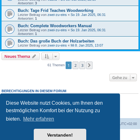
Antworten:
3
Buch: Tage Frid Teaches Woodworking
Letzter Beitrag von
zwei-zu-eins
«
So 19. Jan 2025, 06:31
Antworten:
1
Buch: Complete Woodworkers Manual
Letzter Beitrag von
zwei-zu-eins
«
So 19. Jan 2025, 06:31
Antworten:
1
Buch: Das große Buch der Holzarbeiten
Letzter Beitrag von
zwei-zu-eins
«
Mi 8. Jan 2025, 13:07
Neues Thema
1
2
3
Nächste
61 Themen
Gehe zu
BERECHTIGUNGEN IN DIESEM FORUM
Sie dürfen
keine
neuen Themen in diesem Forum erstellen.
Sie dürfen
keine
Antworten zu Themen in diesem Forum erstellen.
Diese Website nutzt Cookies, um Ihnen den
Sie dürfen Ihre Beiträge in diesem Forum
nicht
ändern.
bestmöglichen Komfort bei der Nutzung zu
Sie dürfen Ihre Beiträge in diesem Forum
nicht
löschen.
Sie dürfen
keine
Dateianhänge in diesem Forum erstellen.
bieten.
Mehr erfahren
Foren-Übersicht
Alle Zeiten sind
UTC+02:00
Verstanden!
Powered by
phpBB
® Forum Software © phpBB Limited