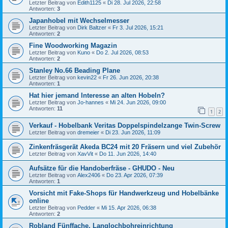
Letzter Beitrag von
Edith1125
«
Di 28. Jul 2026, 22:58
Antworten:
3
Japanhobel mit Wechselmesser
Letzter Beitrag von
Dirk Baltzer
«
Fr 3. Jul 2026, 15:21
Antworten:
2
Fine Woodworking Magazin
Letzter Beitrag von
Kuno
«
Do 2. Jul 2026, 08:53
Antworten:
2
Stanley No.66 Beading Plane
Letzter Beitrag von
kevin22
«
Fr 26. Jun 2026, 20:38
Antworten:
1
Hat hier jemand Interesse an alten Hobeln?
Letzter Beitrag von
Jo-hannes
«
Mi 24. Jun 2026, 09:00
Antworten:
11
1
2
Verkauf - Hobelbank Veritas Doppelspindelzange Twin-Screw
Letzter Beitrag von
dremeier
«
Di 23. Jun 2026, 11:09
Zinkenfräsgerät Akeda BC24 mit 20 Fräsern und viel Zubehör
Letzter Beitrag von
XavVit
«
Do 11. Jun 2026, 14:40
Aufsätze für die Handoberfräse - GHUDO - Neu
Letzter Beitrag von
Alex2406
«
Do 23. Apr 2026, 07:39
Antworten:
1
Vorsicht mit Fake-Shops für Handwerkzeug und Hobelbänke
online
Letzter Beitrag von
Pedder
«
Mi 15. Apr 2026, 06:38
Antworten:
2
Robland Fünffache, Langlochbohreinrichtung