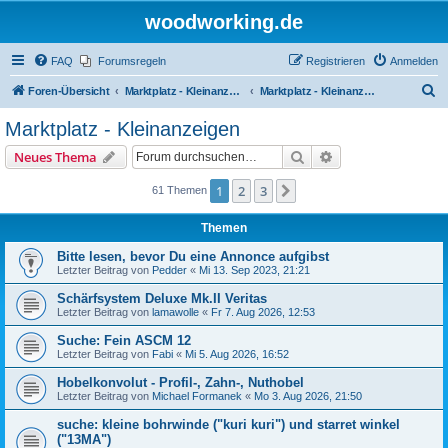
woodworking.de
FAQ
Forumsregeln
Registrieren
Anmelden
S
Foren-Übersicht
Marktplatz - Kleinanzeigen auf Woodworking.de
Marktplatz - Kleinanzeigen
u
Marktplatz - Kleinanzeigen
c
Suche
Erweiterte Suche
Neues Thema
h
e
1
2
3
Nächste
61 Themen
Themen
Bitte lesen, bevor Du eine Annonce aufgibst
Letzter Beitrag von
Pedder
«
Mi 13. Sep 2023, 21:21
Schärfsystem Deluxe Mk.II Veritas
Letzter Beitrag von
lamawolle
«
Fr 7. Aug 2026, 12:53
Suche: Fein ASCM 12
Letzter Beitrag von
Fabi
«
Mi 5. Aug 2026, 16:52
Hobelkonvolut - Profil-, Zahn-, Nuthobel
Letzter Beitrag von
Michael Formanek
«
Mo 3. Aug 2026, 21:50
suche: kleine bohrwinde ("kuri kuri") und starret winkel
("13MA")