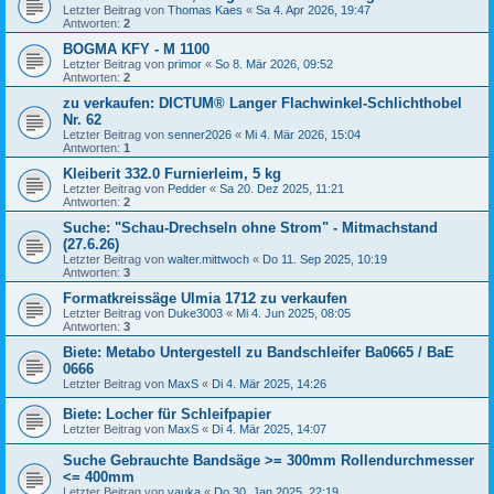
Letzter Beitrag von
Thomas Kaes
«
Sa 4. Apr 2026, 19:47
Antworten:
2
BOGMA KFY - M 1100
Letzter Beitrag von
primor
«
So 8. Mär 2026, 09:52
Antworten:
2
zu verkaufen: DICTUM® Langer Flachwinkel-Schlichthobel
Nr. 62
Letzter Beitrag von
senner2026
«
Mi 4. Mär 2026, 15:04
Antworten:
1
Kleiberit 332.0 Furnierleim, 5 kg
Letzter Beitrag von
Pedder
«
Sa 20. Dez 2025, 11:21
Antworten:
2
Suche: "Schau-Drechseln ohne Strom" - Mitmachstand
(27.6.26)
Letzter Beitrag von
walter.mittwoch
«
Do 11. Sep 2025, 10:19
Antworten:
3
Formatkreissäge Ulmia 1712 zu verkaufen
Letzter Beitrag von
Duke3003
«
Mi 4. Jun 2025, 08:05
Antworten:
3
Biete: Metabo Untergestell zu Bandschleifer Ba0665 / BaE
0666
Letzter Beitrag von
MaxS
«
Di 4. Mär 2025, 14:26
Biete: Locher für Schleifpapier
Letzter Beitrag von
MaxS
«
Di 4. Mär 2025, 14:07
Suche Gebrauchte Bandsäge >= 300mm Rollendurchmesser
<= 400mm
Letzter Beitrag von
vauka
«
Do 30. Jan 2025, 22:19