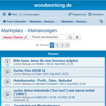
woodworking.de
FAQ
Forumsregeln
Registrieren
Anmelden
S
Foren-Übersicht
Marktplatz - Kleinanzeigen auf Woodworking.de
Marktplatz - Kleinanzeigen
u
Marktplatz - Kleinanzeigen
c
Suche
Erweiterte Suche
Neues Thema
h
e
1
2
3
Nächste
60 Themen
Themen
Bitte lesen, bevor Du eine Annonce aufgibst
Letzter Beitrag von
Pedder
«
Mi 13. Sep 2023, 21:21
Suche: Fein ASCM 12
Letzter Beitrag von
Fabi
«
Mi 5. Aug 2026, 16:52
Hobelkonvolut - Profil-, Zahn-, Nuthobel
Letzter Beitrag von
Michael Formanek
«
Mo 3. Aug 2026, 21:50
suche: kleine bohrwinde ("kuri kuri") und starret winkel
("13MA")
Letzter Beitrag von
Edith1125
«
Di 28. Jul 2026, 22:58
Antworten:
3
Japanhobel mit Wechselmesser