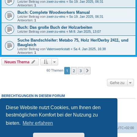
Letzter Beitrag von
zwei-zu-eins
«
So 19. Jan 2025, 06:31
Antworten:
1
Buch: Complete Woodworkers Manual
Letzter Beitrag von
zwei-zu-eins
«
So 19. Jan 2025, 06:31
Antworten:
1
Buch: Das große Buch der Holzarbeiten
Letzter Beitrag von
zwei-zu-eins
«
Mi 8. Jan 2025, 13:07
Suche Bandschleifer: Metabo 75, Holz Her/Derby 2411, und
Baugleich
Letzter Beitrag von
Vaterswerkstatt
«
Sa 4. Jan 2025, 16:38
Antworten:
1
Neues Thema
1
2
3
Nächste
60 Themen
Gehe zu
BERECHTIGUNGEN IN DIESEM FORUM
Sie dürfen
keine
neuen Themen in diesem Forum erstellen.
Sie dürfen
keine
Antworten zu Themen in diesem Forum erstellen.
Diese Website nutzt Cookies, um Ihnen den
Sie dürfen Ihre Beiträge in diesem Forum
nicht
ändern.
bestmöglichen Komfort bei der Nutzung zu
Sie dürfen Ihre Beiträge in diesem Forum
nicht
löschen.
Sie dürfen
keine
Dateianhänge in diesem Forum erstellen.
bieten.
Mehr erfahren
Foren-Übersicht
Alle Zeiten sind
UTC+02:00