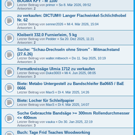
BOGMA KFY - M 1100
Letzter Beitrag von
primor
«
So 8. Mär 2026, 09:52
Antworten:
2
zu verkaufen: DICTUM® Langer Flachwinkel-Schlichthobel
Nr. 62
Letzter Beitrag von
senner2026
«
Mi 4. Mär 2026, 15:04
Antworten:
1
Kleiberit 332.0 Furnierleim, 5 kg
Letzter Beitrag von
Pedder
«
Sa 20. Dez 2025, 11:21
Antworten:
2
Suche: "Schau-Drechseln ohne Strom" - Mitmachstand
(27.6.26)
Letzter Beitrag von
walter.mittwoch
«
Do 11. Sep 2025, 10:19
Antworten:
3
Formatkreissäge Ulmia 1712 zu verkaufen
Letzter Beitrag von
Duke3003
«
Mi 4. Jun 2025, 08:05
Antworten:
3
Biete: Metabo Untergestell zu Bandschleifer Ba0665 / BaE
0666
Letzter Beitrag von
MaxS
«
Di 4. Mär 2025, 14:26
Biete: Locher für Schleifpapier
Letzter Beitrag von
MaxS
«
Di 4. Mär 2025, 14:07
Suche Gebrauchte Bandsäge >= 300mm Rollendurchmesser
<= 400mm
Letzter Beitrag von
vauka
«
Do 30. Jan 2025, 22:19
Antworten:
3
Buch: Tage Frid Teaches Woodworking