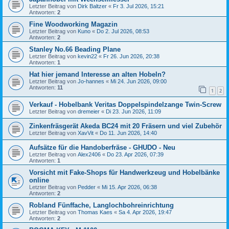
Letzter Beitrag von
Dirk Baltzer
«
Fr 3. Jul 2026, 15:21
Antworten:
2
Fine Woodworking Magazin
Letzter Beitrag von
Kuno
«
Do 2. Jul 2026, 08:53
Antworten:
2
Stanley No.66 Beading Plane
Letzter Beitrag von
kevin22
«
Fr 26. Jun 2026, 20:38
Antworten:
1
Hat hier jemand Interesse an alten Hobeln?
Letzter Beitrag von
Jo-hannes
«
Mi 24. Jun 2026, 09:00
Antworten:
11
1
2
Verkauf - Hobelbank Veritas Doppelspindelzange Twin-Screw
Letzter Beitrag von
dremeier
«
Di 23. Jun 2026, 11:09
Zinkenfräsgerät Akeda BC24 mit 20 Fräsern und viel Zubehör
Letzter Beitrag von
XavVit
«
Do 11. Jun 2026, 14:40
Aufsätze für die Handoberfräse - GHUDO - Neu
Letzter Beitrag von
Alex2406
«
Do 23. Apr 2026, 07:39
Antworten:
1
Vorsicht mit Fake-Shops für Handwerkzeug und Hobelbänke
online
Letzter Beitrag von
Pedder
«
Mi 15. Apr 2026, 06:38
Antworten:
2
Robland Fünffache, Langlochbohreinrichtung
Letzter Beitrag von
Thomas Kaes
«
Sa 4. Apr 2026, 19:47
Antworten:
2