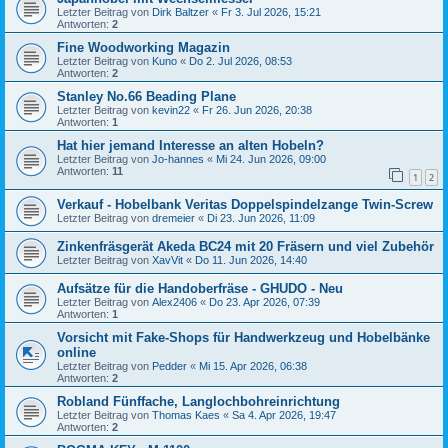
Letzter Beitrag von
Dirk Baltzer
«
Fr 3. Jul 2026, 15:21
Antworten:
2
Fine Woodworking Magazin
Letzter Beitrag von
Kuno
«
Do 2. Jul 2026, 08:53
Antworten:
2
Stanley No.66 Beading Plane
Letzter Beitrag von
kevin22
«
Fr 26. Jun 2026, 20:38
Antworten:
1
Hat hier jemand Interesse an alten Hobeln?
Letzter Beitrag von
Jo-hannes
«
Mi 24. Jun 2026, 09:00
Antworten:
11
1
2
Verkauf - Hobelbank Veritas Doppelspindelzange Twin-Screw
Letzter Beitrag von
dremeier
«
Di 23. Jun 2026, 11:09
Zinkenfräsgerät Akeda BC24 mit 20 Fräsern und viel Zubehör
Letzter Beitrag von
XavVit
«
Do 11. Jun 2026, 14:40
Aufsätze für die Handoberfräse - GHUDO - Neu
Letzter Beitrag von
Alex2406
«
Do 23. Apr 2026, 07:39
Antworten:
1
Vorsicht mit Fake-Shops für Handwerkzeug und Hobelbänke
online
Letzter Beitrag von
Pedder
«
Mi 15. Apr 2026, 06:38
Antworten:
2
Robland Fünffache, Langlochbohreinrichtung
Letzter Beitrag von
Thomas Kaes
«
Sa 4. Apr 2026, 19:47
Antworten:
2