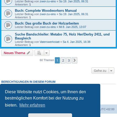
Letzter Beitrag von
zwei-zu-eins
«
So 19. Jan 2025, 06:31
Antworten:
1
Buch: Complete Woodworkers Manual
Letzter Beitrag von
zwei-zu-eins
«
So 19. Jan 2025, 06:31
Antworten:
1
Buch: Das große Buch der Holzarbeiten
Letzter Beitrag von
zwei-zu-eins
«
Mi 8. Jan 2025, 13:07
Suche Bandschleifer: Metabo 75, Holz Her/Derby 2411, und
Baugleich
Letzter Beitrag von
Vaterswerkstatt
«
Sa 4. Jan 2025, 16:38
Antworten:
1
Neues Thema
1
2
3
Nächste
60 Themen
Gehe zu
BERECHTIGUNGEN IN DIESEM FORUM
Sie dürfen
keine
neuen Themen in diesem Forum erstellen.
Sie dürfen
keine
Antworten zu Themen in diesem Forum erstellen.
Diese Website nutzt Cookies, um Ihnen den
Sie dürfen Ihre Beiträge in diesem Forum
nicht
ändern.
bestmöglichen Komfort bei der Nutzung zu
Sie dürfen Ihre Beiträge in diesem Forum
nicht
löschen.
Sie dürfen
keine
Dateianhänge in diesem Forum erstellen.
bieten.
Mehr erfahren
Foren-Übersicht
Alle Zeiten sind
UTC+02:00