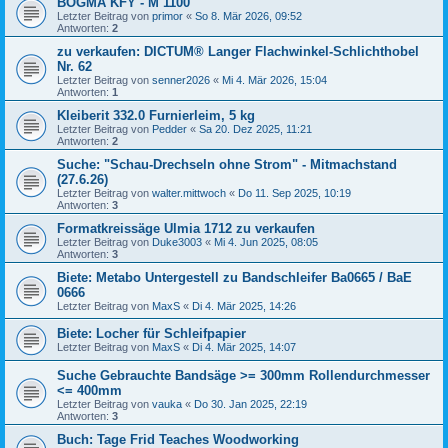
BOGMA KFY - M 1100
Letzter Beitrag von
primor
«
So 8. Mär 2026, 09:52
Antworten:
2
zu verkaufen: DICTUM® Langer Flachwinkel-Schlichthobel
Nr. 62
Letzter Beitrag von
senner2026
«
Mi 4. Mär 2026, 15:04
Antworten:
1
Kleiberit 332.0 Furnierleim, 5 kg
Letzter Beitrag von
Pedder
«
Sa 20. Dez 2025, 11:21
Antworten:
2
Suche: "Schau-Drechseln ohne Strom" - Mitmachstand
(27.6.26)
Letzter Beitrag von
walter.mittwoch
«
Do 11. Sep 2025, 10:19
Antworten:
3
Formatkreissäge Ulmia 1712 zu verkaufen
Letzter Beitrag von
Duke3003
«
Mi 4. Jun 2025, 08:05
Antworten:
3
Biete: Metabo Untergestell zu Bandschleifer Ba0665 / BaE
0666
Letzter Beitrag von
MaxS
«
Di 4. Mär 2025, 14:26
Biete: Locher für Schleifpapier
Letzter Beitrag von
MaxS
«
Di 4. Mär 2025, 14:07
Suche Gebrauchte Bandsäge >= 300mm Rollendurchmesser
<= 400mm
Letzter Beitrag von
vauka
«
Do 30. Jan 2025, 22:19
Antworten:
3
Buch: Tage Frid Teaches Woodworking