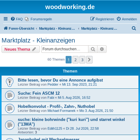
woodworking.de
FAQ
Forumsregeln
Registrieren
Anmelden
S
Foren-Übersicht
Marktplatz - Kleinanzeigen auf Woodworking.de
Marktplatz - Kleinanzeigen
u
Marktplatz - Kleinanzeigen
c
Suche
Erweiterte Suche
Neues Thema
h
e
1
2
3
Nächste
60 Themen
Themen
Bitte lesen, bevor Du eine Annonce aufgibst
Letzter Beitrag von
Pedder
«
Mi 13. Sep 2023, 21:21
Suche: Fein ASCM 12
Letzter Beitrag von
Fabi
«
Mi 5. Aug 2026, 16:52
Hobelkonvolut - Profil-, Zahn-, Nuthobel
Letzter Beitrag von
Michael Formanek
«
Mo 3. Aug 2026, 21:50
suche: kleine bohrwinde ("kuri kuri") und starret winkel
("13MA")
Letzter Beitrag von
Edith1125
«
Di 28. Jul 2026, 22:58
Antworten:
3
Japanhobel mit Wechselmesser