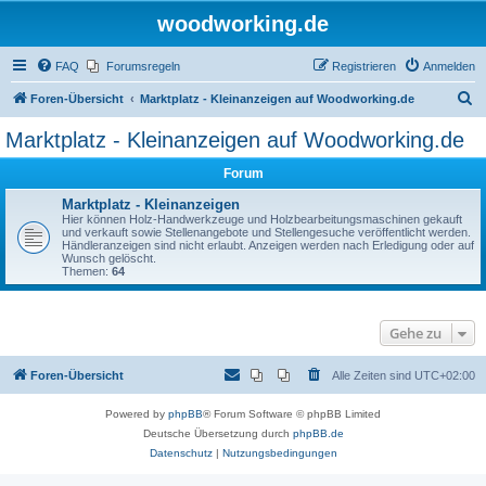
woodworking.de
FAQ
Forumsregeln
Registrieren
Anmelden
S
Foren-Übersicht
Marktplatz - Kleinanzeigen auf Woodworking.de
u
Marktplatz - Kleinanzeigen auf Woodworking.de
c
Forum
h
e
Marktplatz - Kleinanzeigen
Hier können Holz-Handwerkzeuge und Holzbearbeitungsmaschinen gekauft
und verkauft sowie Stellenangebote und Stellengesuche veröffentlicht werden.
Händleranzeigen sind nicht erlaubt. Anzeigen werden nach Erledigung oder auf
Wunsch gelöscht.
Themen:
64
Gehe zu
Foren-Übersicht
Alle Zeiten sind
UTC+02:00
Powered by
phpBB
® Forum Software © phpBB Limited
Deutsche Übersetzung durch
phpBB.de
Datenschutz
|
Nutzungsbedingungen