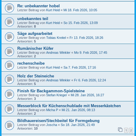
Re: unbekannter hobel
Letzter Beitrag von
Kurt Heid
«
Mi 18. Feb 2026, 10:05
unbekanntes teil
Letzter Beitrag von
Kurt Heid
«
So 15. Feb 2026, 13:09
Antworten:
8
Säge aufgearbeitet
Letzter Beitrag von
Tobias Kreitel
«
Fr 13. Feb 2026, 18:26
Antworten:
5
Rumänischer Küfer
Letzter Beitrag von
Andreas Winkler
«
Mo 9. Feb 2026, 17:45
Antworten:
2
rechenscheibe
Letzter Beitrag von
Kurt Heid
«
Sa 7. Feb 2026, 17:16
Holz der Steineiche
Letzter Beitrag von
Andreas Winkler
«
Fr 6. Feb 2026, 12:24
Antworten:
5
Finish für Backgammon-Spielsteine
Letzter Beitrag von
Stefan Krieger
«
Mi 28. Jan 2026, 16:27
Antworten:
3
Messerblock für Küchenschublade mit Messerkästchen
Letzter Beitrag von
Micha P
«
Mi 21. Jan 2026, 08:13
Antworten:
2
Bildhauereisen/Stechbeitel für Formgebung
Letzter Beitrag von
Joscha
«
So 18. Jan 2026, 21:49
Antworten:
10
1
2