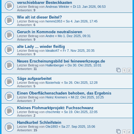
verschiebbarer Besteckkasten
Letzter Beitrag von
Andreas Winkler
«
Di 13. Jan 2026, 06:53
Antworten:
9
Wie alt ist dieser Beitel?
Letzter Beitrag von
hemmi1953
«
So 4. Jan 2026, 17:45
Antworten:
6
Geruch in Kommode neutralisieren
Letzter Beitrag von
Andre
«
Mo 1. Dez 2025, 09:31
Antworten:
9
alte Lady ... wieder fleißig
Letzter Beitrag von
Idealist47
«
Fr 7. Nov 2025, 20:35
Antworten:
9
Neues Erscheinungsbild bei feinewerkzeuge.de
Letzter Beitrag von
Hallenberger
«
Do 30. Okt 2025, 10:01
Antworten:
11
1
2
Säge aufgearbeitet
Letzter Beitrag von
flüsterholz
«
So 26. Okt 2025, 12:28
Antworten:
5
Einen Oberflächenschaden behoben, das Ergebnis
Letzter Beitrag von
Heinz Kremers
«
Mi 22. Okt 2025, 10:25
Antworten:
7
Kleines Flohmarktprojekt: Fuchsschwanz
Letzter Beitrag von
chschmitz
«
So 19. Okt 2025, 22:05
Antworten:
2
Handkurbel Schleifstein
Letzter Beitrag von
Ole1893
«
Sa 27. Sep 2025, 15:06
Antworten:
15
1
2