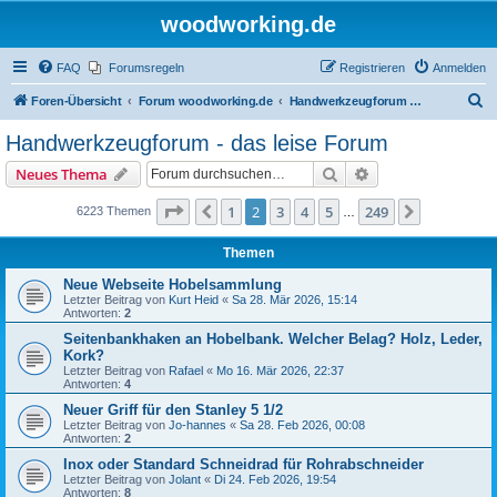
woodworking.de
FAQ
Forumsregeln
Registrieren
Anmelden
S
Foren-Übersicht
Forum woodworking.de
Handwerkzeugforum - das leise Forum
u
Handwerkzeugforum - das leise Forum
c
Suche
Erweiterte Suche
Neues Thema
h
e
Seite
2
von
249
1
2
3
4
5
249
Vorherige
Nächste
6223 Themen
…
Themen
Neue Webseite Hobelsammlung
Letzter Beitrag von
Kurt Heid
«
Sa 28. Mär 2026, 15:14
Antworten:
2
Seitenbankhaken an Hobelbank. Welcher Belag? Holz, Leder,
Kork?
Letzter Beitrag von
Rafael
«
Mo 16. Mär 2026, 22:37
Antworten:
4
Neuer Griff für den Stanley 5 1/2
Letzter Beitrag von
Jo-hannes
«
Sa 28. Feb 2026, 00:08
Antworten:
2
Inox oder Standard Schneidrad für Rohrabschneider
Letzter Beitrag von
Jolant
«
Di 24. Feb 2026, 19:54
Antworten:
8