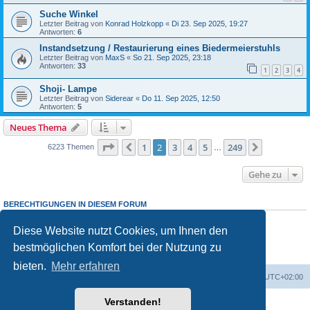
Suche Winkel
Letzter Beitrag von
Konrad Holzkopp
«
Di 23. Sep 2025, 19:27
Antworten:
6
Instandsetzung / Restaurierung eines Biedermeierstuhls
Letzter Beitrag von
MaxS
«
So 21. Sep 2025, 23:18
Antworten:
33
1
2
3
4
Shoji- Lampe
Letzter Beitrag von
Siderear
«
Do 11. Sep 2025, 12:50
Antworten:
5
Neues Thema
Seite
2
von
249
1
2
3
4
5
249
Vorherige
Nächste
6223 Themen
…
Gehe zu
BERECHTIGUNGEN IN DIESEM FORUM
Sie dürfen
keine
neuen Themen in diesem Forum erstellen.
Sie dürfen
keine
Antworten zu Themen in diesem Forum erstellen.
Diese Website nutzt Cookies, um Ihnen den
Sie dürfen Ihre Beiträge in diesem Forum
nicht
ändern.
bestmöglichen Komfort bei der Nutzung zu
Sie dürfen Ihre Beiträge in diesem Forum
nicht
löschen.
Sie dürfen
keine
Dateianhänge in diesem Forum erstellen.
bieten.
Mehr erfahren
Foren-Übersicht
Alle Zeiten sind
UTC+02:00
Verstanden!
Powered by
phpBB
® Forum Software © phpBB Limited