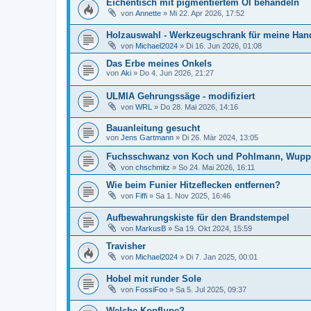
Eichentisch mit pigmentiertem Öl behandeln
von
Annette
»
Mi 22. Apr 2026, 17:52
Holzauswahl - Werkzeugschrank für meine Ha
von
Michael2024
»
Di 16. Jun 2026, 01:08
Das Erbe meines Onkels
von
Aki
»
Do 4. Jun 2026, 21:27
ULMIA Gehrungssäge - modifiziert
von
WRL
»
Do 28. Mai 2026, 14:16
Bauanleitung gesucht
von
Jens Gartmann
»
Di 26. Mär 2024, 13:05
Fuchsschwanz von Koch und Pohlmann, Wuppe
von
chschmitz
»
So 24. Mai 2026, 16:11
Wie beim Funier Hitzeflecken entfernen?
von
Fiffi
»
Sa 1. Nov 2025, 16:46
Aufbewahrungskiste für den Brandstempel
von
MarkusB
»
Sa 19. Okt 2024, 15:59
Travisher
von
Michael2024
»
Di 7. Jan 2025, 00:01
Hobel mit runder Sole
von
FossiFoo
»
Sa 5. Jul 2025, 09:37
Welche Kopflupe?