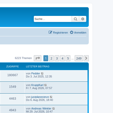
Suche
Erweiterte Suche
Registrieren
Anmelden
Seite
1
von
249
1
2
3
4
5
249
Nächste
6223 Themen
…
ZUGRIFFE
LETZTER BEITRAG
L
von
Pedder
Z
180667
e
Do 3. Jul 2025, 12:35
t
u
z
L
von
KruppKarl
t
Z
1549
g
e
Fr 7. Aug 2026, 07:57
e
t
r
u
z
r
B
L
von
justplanesteve
t
e
Z
4463
g
e
Do 6. Aug 2026, 18:40
e
i
i
t
r
t
u
z
r
B
r
f
L
von
Andreas Winkler
t
e
a
Z
4943
g
e
Mi 29. Jul 2026, 10:47
e
i
g
i