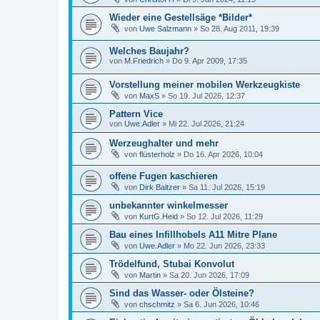
Wieder eine Gestellsäge *Bilder*
von
Uwe Salzmann
»
So 28. Aug 2011, 19:39
Welches Baujahr?
von
M.Friedrich
»
Do 9. Apr 2009, 17:35
Vorstellung meiner mobilen Werkzeugkiste
von
MaxS
»
So 19. Jul 2026, 12:37
Pattern Vice
von
Uwe.Adler
»
Mi 22. Jul 2026, 21:24
Werzeughalter und mehr
von
flüsterholz
»
Do 16. Apr 2026, 10:04
offene Fugen kaschieren
von
Dirk Baltzer
»
Sa 11. Jul 2026, 15:19
unbekannter winkelmesser
von
KurtG.Heid
»
So 12. Jul 2026, 11:29
Bau eines Infillhobels A11 Mitre Plane
von
Uwe.Adler
»
Mo 22. Jun 2026, 23:33
Trödelfund, Stubai Konvolut
von
Martin
»
Sa 20. Jun 2026, 17:09
Sind das Wasser- oder Ölsteine?
von
chschmitz
»
Sa 6. Jun 2026, 10:46