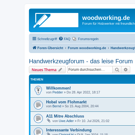
woodworking.de
Forum für Holzwerker mit freundli
Schnellzugriff
FAQ
Forumsregeln
Foren-Übersicht
Forum woodworking.de
Handwerkzeugf
Handwerkzeugforum - das leise Forum
Suche
Erw
Neues Thema
THEMEN
Willkommen!
von
Pedder
»
Do 28. Apr 2022, 18:17
Hobel vom Flohmarkt
von
Bernd
»
So 15. Aug 2004, 20:44
A11 Mitre Abschluss
von
Uwe.Adler
»
Fr 10. Jul 2026, 21:02
Interessante Verbindung
von
Christof H
»
Di 9. Jan 2024, 11:15