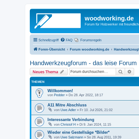
woodworking.de
Forum für Holzwerker mit freundli
Schnellzugriff
FAQ
Forumsregeln
Foren-Übersicht
Forum woodworking.de
Handwerkzeugf
Handwerkzeugforum - das leise Forum
Suche
Erw
Neues Thema
THEMEN
Willkommen!
von
Pedder
»
Do 28. Apr 2022, 18:17
A11 Mitre Abschluss
von
Uwe.Adler
»
Fr 10. Jul 2026, 21:02
Interessante Verbindung
von
Christof H
»
Di 9. Jan 2024, 11:15
Wieder eine Gestellsäge *Bilder*
von
Uwe Salzmann
»
So 28. Aug 2011, 19:39