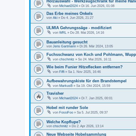
Holzauswahl - Werkzeugschrank für meine Ha
von
Michael2024
»
Di 16. Jun 2026, 01:08
Das Erbe meines Onkels
von
Aki
»
Do 4. Jun 2026, 21:27
ULMIA Gehrungssäge - modifiziert
von
WRL
»
Do 28. Mai 2026, 14:16
Bauanleitung gesucht
von
Jens Gartmann
»
Di 26. Mär 2024, 13:05
Fuchsschwanz von Koch und Pohlmann, Wuppe
von
chschmitz
»
So 24. Mai 2026, 16:11
Wie beim Funier Hitzeflecken entfernen?
von
Fiffi
»
Sa 1. Nov 2025, 16:46
Aufbewahrungskiste für den Brandstempel
von
MarkusB
»
Sa 19. Okt 2024, 15:59
Travisher
von
Michael2024
»
Di 7. Jan 2025, 00:01
Hobel mit runder Sole
von
FossiFoo
»
Sa 5. Jul 2025, 09:37
Welche Kopflupe?
von
chschmitz
»
Do 2. Apr 2026, 13:14
Neue Webseite Hobelsammlung