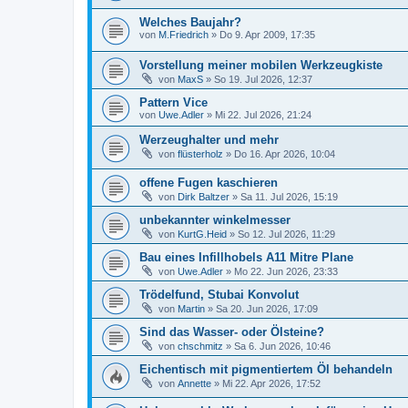
Welches Baujahr?
von
M.Friedrich
»
Do 9. Apr 2009, 17:35
Vorstellung meiner mobilen Werkzeugkiste
von
MaxS
»
So 19. Jul 2026, 12:37
Pattern Vice
von
Uwe.Adler
»
Mi 22. Jul 2026, 21:24
Werzeughalter und mehr
von
flüsterholz
»
Do 16. Apr 2026, 10:04
offene Fugen kaschieren
von
Dirk Baltzer
»
Sa 11. Jul 2026, 15:19
unbekannter winkelmesser
von
KurtG.Heid
»
So 12. Jul 2026, 11:29
Bau eines Infillhobels A11 Mitre Plane
von
Uwe.Adler
»
Mo 22. Jun 2026, 23:33
Trödelfund, Stubai Konvolut
von
Martin
»
Sa 20. Jun 2026, 17:09
Sind das Wasser- oder Ölsteine?
von
chschmitz
»
Sa 6. Jun 2026, 10:46
Eichentisch mit pigmentiertem Öl behandeln
von
Annette
»
Mi 22. Apr 2026, 17:52