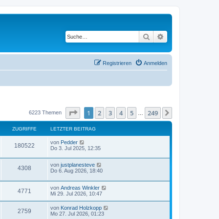
Suche
Erweiterte Suche
Registrieren
Anmelden
Seite
1
von
249
1
2
3
4
5
249
Nächste
6223 Themen
…
ZUGRIFFE
LETZTER BEITRAG
L
von
Pedder
Z
180522
e
Do 3. Jul 2025, 12:35
t
u
z
L
von
justplanesteve
t
Z
4308
g
e
Do 6. Aug 2026, 18:40
e
t
r
u
z
r
B
L
von
Andreas Winkler
t
e
Z
4771
g
e
Mi 29. Jul 2026, 10:47
e
i
i
t
r
t
u
z
r
B
r
L
von
Konrad Holzkopp
f
Z
2759
t
e
a
e
Mo 27. Jul 2026, 01:23
g
e
i
g
i
t