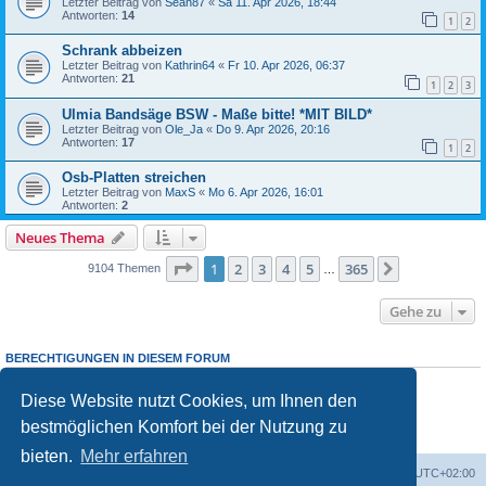
Letzter Beitrag von
Sean87
«
Sa 11. Apr 2026, 18:44
Antworten:
14
1
2
Schrank abbeizen
Letzter Beitrag von
Kathrin64
«
Fr 10. Apr 2026, 06:37
Antworten:
21
1
2
3
Ulmia Bandsäge BSW - Maße bitte! *MIT BILD*
Letzter Beitrag von
Ole_Ja
«
Do 9. Apr 2026, 20:16
Antworten:
17
1
2
Osb-Platten streichen
Letzter Beitrag von
MaxS
«
Mo 6. Apr 2026, 16:01
Antworten:
2
Neues Thema
Seite
1
von
365
1
2
3
4
5
365
Nächste
9104 Themen
…
Gehe zu
BERECHTIGUNGEN IN DIESEM FORUM
Sie dürfen
keine
neuen Themen in diesem Forum erstellen.
Sie dürfen
keine
Antworten zu Themen in diesem Forum erstellen.
Diese Website nutzt Cookies, um Ihnen den
Sie dürfen Ihre Beiträge in diesem Forum
nicht
ändern.
bestmöglichen Komfort bei der Nutzung zu
Sie dürfen Ihre Beiträge in diesem Forum
nicht
löschen.
Sie dürfen
keine
Dateianhänge in diesem Forum erstellen.
bieten.
Mehr erfahren
Foren-Übersicht
Alle Zeiten sind
UTC+02:00