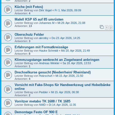
Antworten:
2
Küche (mit Fotos)
Letzter Beitrag von
Dirk Vogel
«
Fr 1. Mai 2026, 09:09
Antworten:
4
Mafell KSP 65 auf 85 umrüsten
Letzter Beitrag von
Johannes M
«
Mi 29. Apr 2026, 21:08
Antworten:
13
1
2
Oberschutz Felder
Letzter Beitrag von
akrotky
«
Do 23. Apr 2026, 14:25
Antworten:
3
Erfahrungen mit Formatkreissäge
Letzter Beitrag von
Hauke Schmidt
«
Mo 20. Apr 2026, 21:49
Antworten:
8
Klimmzugstange senkrecht an Ziegelwand anbringen
Letzter Beitrag von
Andreas Winkler
«
Sa 18. Apr 2026, 13:53
Antworten:
1
Drechselkurse gesucht (Niederrhein/ Rheinland)
Letzter Beitrag von
Holzschuh
«
Mi 15. Apr 2026, 21:50
Antworten:
4
Vorsicht mit Fake-Shops für Handwerkzeug und Hobelbänke
online
Letzter Beitrag von
Pedder
«
Mi 15. Apr 2026, 06:38
Antworten:
2
Vorritzer metabo TK 1688 / TK 1685
Letzter Beitrag von
NWD
«
Di 14. Apr 2026, 11:35
Demontage Festo OF 900 E