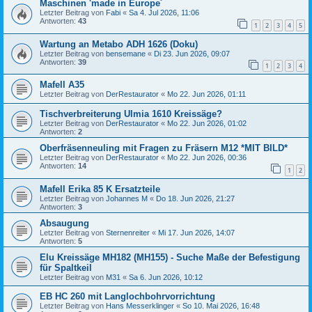
Maschinen 'made in Europe´
Letzter Beitrag von
Fabi
«
Sa 4. Jul 2026, 11:06
Antworten:
43
1
2
3
4
5
Wartung an Metabo ADH 1626 (Doku)
Letzter Beitrag von
bensemane
«
Di 23. Jun 2026, 09:07
Antworten:
39
1
2
3
4
Mafell A35
Letzter Beitrag von
DerRestaurator
«
Mo 22. Jun 2026, 01:11
Tischverbreiterung Ulmia 1610 Kreissäge?
Letzter Beitrag von
DerRestaurator
«
Mo 22. Jun 2026, 01:02
Antworten:
2
Oberfräsenneuling mit Fragen zu Fräsern M12 *MIT BILD*
Letzter Beitrag von
DerRestaurator
«
Mo 22. Jun 2026, 00:36
Antworten:
14
1
2
Mafell Erika 85 K Ersatzteile
Letzter Beitrag von
Johannes M
«
Do 18. Jun 2026, 21:27
Antworten:
3
Absaugung
Letzter Beitrag von
Sternenreiter
«
Mi 17. Jun 2026, 14:07
Antworten:
5
Elu Kreissäge MH182 (MH155) - Suche Maße der Befestigung
für Spaltkeil
Letzter Beitrag von
M31
«
Sa 6. Jun 2026, 10:12
EB HC 260 mit Langlochbohrvorrichtung
Letzter Beitrag von
Hans Messerklinger
«
So 10. Mai 2026, 16:48