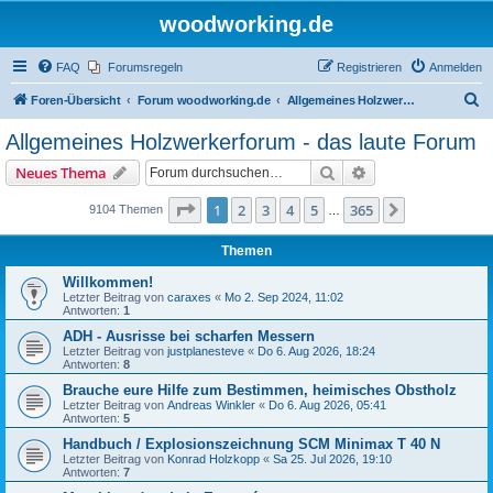
woodworking.de
FAQ
Forumsregeln
Registrieren
Anmelden
S
Foren-Übersicht
Forum woodworking.de
Allgemeines Holzwerkerforum - das laute Forum
u
Allgemeines Holzwerkerforum - das laute Forum
c
Suche
Erweiterte Suche
Neues Thema
h
e
Seite
1
von
365
1
2
3
4
5
365
Nächste
9104 Themen
…
Themen
Willkommen!
Letzter Beitrag von
caraxes
«
Mo 2. Sep 2024, 11:02
Antworten:
1
ADH - Ausrisse bei scharfen Messern
Letzter Beitrag von
justplanesteve
«
Do 6. Aug 2026, 18:24
Antworten:
8
Brauche eure Hilfe zum Bestimmen, heimisches Obstholz
Letzter Beitrag von
Andreas Winkler
«
Do 6. Aug 2026, 05:41
Antworten:
5
Handbuch / Explosionszeichnung SCM Minimax T 40 N
Letzter Beitrag von
Konrad Holzkopp
«
Sa 25. Jul 2026, 19:10
Antworten:
7