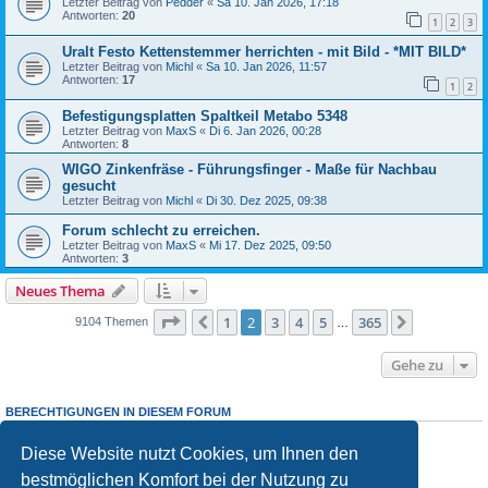
Letzter Beitrag von
Pedder
«
Sa 10. Jan 2026, 17:18
Antworten:
20
1
2
3
Uralt Festo Kettenstemmer herrichten - mit Bild - *MIT BILD*
Letzter Beitrag von
Michl
«
Sa 10. Jan 2026, 11:57
Antworten:
17
1
2
Befestigungsplatten Spaltkeil Metabo 5348
Letzter Beitrag von
MaxS
«
Di 6. Jan 2026, 00:28
Antworten:
8
WIGO Zinkenfräse - Führungsfinger - Maße für Nachbau
gesucht
Letzter Beitrag von
Michl
«
Di 30. Dez 2025, 09:38
Forum schlecht zu erreichen.
Letzter Beitrag von
MaxS
«
Mi 17. Dez 2025, 09:50
Antworten:
3
Neues Thema
Seite
2
von
365
1
2
3
4
5
365
Vorherige
Nächste
9104 Themen
…
Gehe zu
BERECHTIGUNGEN IN DIESEM FORUM
Sie dürfen
keine
neuen Themen in diesem Forum erstellen.
Sie dürfen
keine
Antworten zu Themen in diesem Forum erstellen.
Diese Website nutzt Cookies, um Ihnen den
Sie dürfen Ihre Beiträge in diesem Forum
nicht
ändern.
bestmöglichen Komfort bei der Nutzung zu
Sie dürfen Ihre Beiträge in diesem Forum
nicht
löschen.