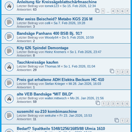
Anleitung für Kreissägeblattschärfmaschine
Letzter Beitrag von
tomek123
«
So 15. Feb 2026, 12:34
Antworten:
63
1
4
5
6
7
…
Wer weiss Beischeid? Metabo KGS 216 M
Letzter Beitrag von
celli
«
Sa 7. Feb 2026, 19:28
Antworten:
3
Bandsäge Panhans 400 BSB Bj. 91?
Letzter Beitrag von
Woody64
«
Do 5. Feb 2026, 10:59
Antworten:
2
Kity 626 Spindel Demontage
Letzter Beitrag von
Heinz Kremers
«
So 1. Feb 2026, 23:47
Antworten:
8
Tauchkreissäge kaufen
Letzter Beitrag von
Thomas.M
«
So 1. Feb 2026, 01:04
Antworten:
29
1
2
3
Preis gut erhaltene ADH Elektra Beckum HC 410
Letzter Beitrag von
Stefan Krieger
«
Mi 28. Jan 2026, 16:03
Antworten:
1
alte VEB Bandsäge *MIT BILD*
Letzter Beitrag von
walter.mittwoch
«
Mo 26. Jan 2026, 21:56
Antworten:
59
1
2
3
4
5
6
susemihl su-210 kombimaschine
Letzter Beitrag von
wekuhe
«
Fr 23. Jan 2026, 15:53
Antworten:
11
1
2
Bedarf? Spaltkeile 5348/1256/1685/88 Ulmia 1610