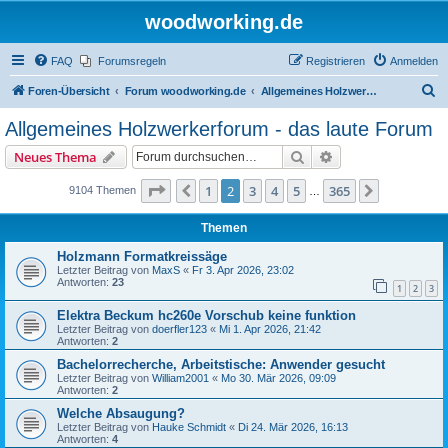
woodworking.de
FAQ
Forumsregeln
Registrieren
Anmelden
S
Foren-Übersicht
Forum woodworking.de
Allgemeines Holzwerkerforum - das laute Forum
u
Allgemeines Holzwerkerforum - das laute Forum
c
Suche
Erweiterte Suche
Neues Thema
h
e
Seite
2
von
365
1
2
3
4
5
365
Vorherige
Nächste
9104 Themen
…
Themen
Holzmann Formatkreissäge
Letzter Beitrag von
MaxS
«
Fr 3. Apr 2026, 23:02
Antworten:
23
1
2
3
Elektra Beckum hc260e Vorschub keine funktion
Letzter Beitrag von
doerfler123
«
Mi 1. Apr 2026, 21:42
Antworten:
2
Bachelorrecherche, Arbeitstische: Anwender gesucht
Letzter Beitrag von
William2001
«
Mo 30. Mär 2026, 09:09
Antworten:
2
Welche Absaugung?
Letzter Beitrag von
Hauke Schmidt
«
Di 24. Mär 2026, 16:13
Antworten:
4