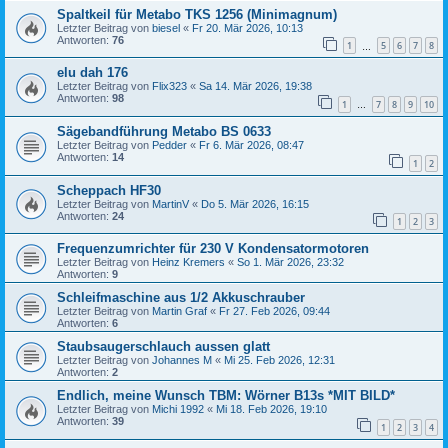
Spaltkeil für Metabo TKS 1256 (Minimagnum)
Letzter Beitrag von
biesel
«
Fr 20. Mär 2026, 10:13
Antworten:
76
1
5
6
7
8
…
elu dah 176
Letzter Beitrag von
Flix323
«
Sa 14. Mär 2026, 19:38
Antworten:
98
1
7
8
9
10
…
Sägebandführung Metabo BS 0633
Letzter Beitrag von
Pedder
«
Fr 6. Mär 2026, 08:47
Antworten:
14
1
2
Scheppach HF30
Letzter Beitrag von
MartinV
«
Do 5. Mär 2026, 16:15
Antworten:
24
1
2
3
Frequenzumrichter für 230 V Kondensatormotoren
Letzter Beitrag von
Heinz Kremers
«
So 1. Mär 2026, 23:32
Antworten:
9
Schleifmaschine aus 1/2 Akkuschrauber
Letzter Beitrag von
Martin Graf
«
Fr 27. Feb 2026, 09:44
Antworten:
6
Staubsaugerschlauch aussen glatt
Letzter Beitrag von
Johannes M
«
Mi 25. Feb 2026, 12:31
Antworten:
2
Endlich, meine Wunsch TBM: Wörner B13s *MIT BILD*
Letzter Beitrag von
Michi 1992
«
Mi 18. Feb 2026, 19:10
Antworten:
39
1
2
3
4