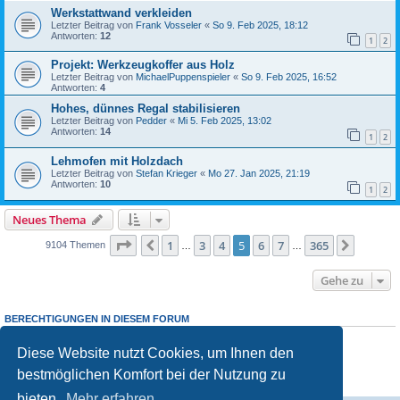
Werkstattwand verkleiden
Letzter Beitrag von
Frank Vosseler
«
So 9. Feb 2025, 18:12
Antworten:
12
1
2
Projekt: Werkzeugkoffer aus Holz
Letzter Beitrag von
MichaelPuppenspieler
«
So 9. Feb 2025, 16:52
Antworten:
4
Hohes, dünnes Regal stabilisieren
Letzter Beitrag von
Pedder
«
Mi 5. Feb 2025, 13:02
Antworten:
14
1
2
Lehmofen mit Holzdach
Letzter Beitrag von
Stefan Krieger
«
Mo 27. Jan 2025, 21:19
Antworten:
10
1
2
Neues Thema
Seite
5
von
365
1
3
4
5
6
7
365
Vorherige
Nächst
9104 Themen
…
…
Gehe zu
BERECHTIGUNGEN IN DIESEM FORUM
Sie dürfen
keine
neuen Themen in diesem Forum erstellen.
Sie dürfen
keine
Antworten zu Themen in diesem Forum erstellen.
Diese Website nutzt Cookies, um Ihnen den
Sie dürfen Ihre Beiträge in diesem Forum
nicht
ändern.
bestmöglichen Komfort bei der Nutzung zu
Sie dürfen Ihre Beiträge in diesem Forum
nicht
löschen.
Sie dürfen
keine
Dateianhänge in diesem Forum erstellen.
bieten.
Mehr erfahren