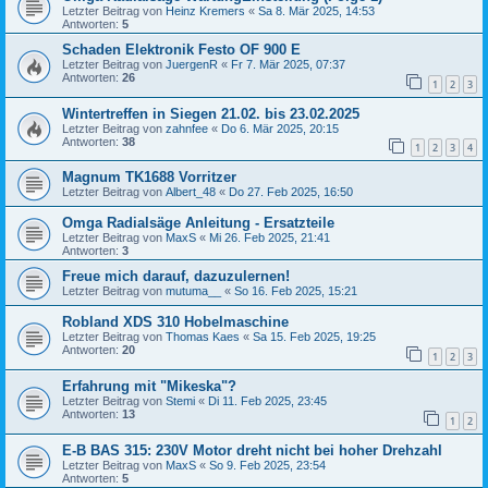
Letzter Beitrag von
Heinz Kremers
«
Sa 8. Mär 2025, 14:53
Antworten:
5
Schaden Elektronik Festo OF 900 E
Letzter Beitrag von
JuergenR
«
Fr 7. Mär 2025, 07:37
Antworten:
26
1
2
3
Wintertreffen in Siegen 21.02. bis 23.02.2025
Letzter Beitrag von
zahnfee
«
Do 6. Mär 2025, 20:15
Antworten:
38
1
2
3
4
Magnum TK1688 Vorritzer
Letzter Beitrag von
Albert_48
«
Do 27. Feb 2025, 16:50
Omga Radialsäge Anleitung - Ersatzteile
Letzter Beitrag von
MaxS
«
Mi 26. Feb 2025, 21:41
Antworten:
3
Freue mich darauf, dazuzulernen!
Letzter Beitrag von
mutuma__
«
So 16. Feb 2025, 15:21
Robland XDS 310 Hobelmaschine
Letzter Beitrag von
Thomas Kaes
«
Sa 15. Feb 2025, 19:25
Antworten:
20
1
2
3
Erfahrung mit "Mikeska"?
Letzter Beitrag von
Stemi
«
Di 11. Feb 2025, 23:45
Antworten:
13
1
2
E-B BAS 315: 230V Motor dreht nicht bei hoher Drehzahl
Letzter Beitrag von
MaxS
«
So 9. Feb 2025, 23:54
Antworten:
5