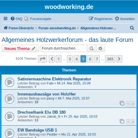
woodworking.de
FAQ
Forumsregeln
Registrieren
Anmelden
S
Foren-Übersicht
Forum woodworking.de
Allgemeines Holzwerkerforum - das laute Forum
u
Allgemeines Holzwerkerforum - das laute Forum
c
Suche
Erweiterte Suche
Neues Thema
h
e
Seite
5
von
365
1
3
4
5
6
7
365
Vorherige
Nächst
9104 Themen
…
…
Themen
Satiniermaschine Elektronik Reparatur
Letzter Beitrag von
Fabi
«
Mi 14. Mai 2025, 15:09
Antworten:
7
Innenausbausäge von HolzHer
Letzter Beitrag von
joerg
«
Mi 7. Mai 2025, 15:57
Antworten:
19
1
2
Drechselbank Elu DB 180
Letzter Beitrag von
Jakob_N
«
Fr 25. Apr 2025, 19:53
Antworten:
13
1
2
EW Bandsäge USB 1
Letzter Beitrag von
Pedder
«
Mo 21. Apr 2025, 16:03