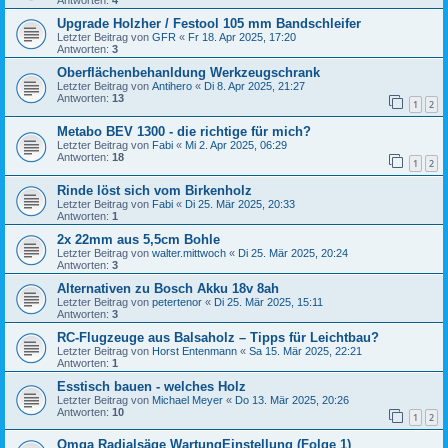
Antworten:
4
Upgrade Holzher / Festool 105 mm Bandschleifer
Letzter Beitrag von
GFR
«
Fr 18. Apr 2025, 17:20
Antworten:
3
Oberflächenbehanldung Werkzeugschrank
Letzter Beitrag von
Antihero
«
Di 8. Apr 2025, 21:27
Antworten:
13
1
2
Metabo BEV 1300 - die richtige für mich?
Letzter Beitrag von
Fabi
«
Mi 2. Apr 2025, 06:29
Antworten:
18
1
2
Rinde löst sich vom Birkenholz
Letzter Beitrag von
Fabi
«
Di 25. Mär 2025, 20:33
Antworten:
1
2x 22mm aus 5,5cm Bohle
Letzter Beitrag von
walter.mittwoch
«
Di 25. Mär 2025, 20:24
Antworten:
3
Alternativen zu Bosch Akku 18v 8ah
Letzter Beitrag von
petertenor
«
Di 25. Mär 2025, 15:11
Antworten:
3
RC-Flugzeuge aus Balsaholz – Tipps für Leichtbau?
Letzter Beitrag von
Horst Entenmann
«
Sa 15. Mär 2025, 22:21
Antworten:
1
Esstisch bauen - welches Holz
Letzter Beitrag von
Michael Meyer
«
Do 13. Mär 2025, 20:26
Antworten:
10
1
2
Omga Radialsäge WartungEinstellung (Folge 1)