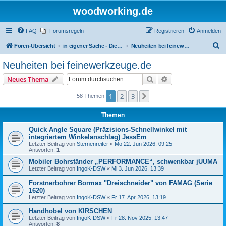
woodworking.de
FAQ
Forumsregeln
Registrieren
Anmelden
S
Foren-Übersicht
in eigener Sache - Dieter Schmid Werkzeuge GmbH
Neuheiten bei feinewerkzeuge.de
u
Neuheiten bei feinewerkzeuge.de
c
Suche
Erweiterte Suche
Neues Thema
h
e
1
2
3
Nächste
58 Themen
Themen
Quick Angle Square (Präzisions-Schnellwinkel mit
integriertem Winkelanschlag) JessEm
Letzter Beitrag von
Sternenreiter
«
Mo 22. Jun 2026, 09:25
Antworten:
1
Mobiler Bohrständer „PERFORMANCE“, schwenkbar jUUMA
Letzter Beitrag von
IngoK-DSW
«
Mi 3. Jun 2026, 13:39
Forstnerbohrer Bormax "Dreischneider" von FAMAG (Serie
1620)
Letzter Beitrag von
IngoK-DSW
«
Fr 17. Apr 2026, 13:19
Handhobel von KIRSCHEN
Letzter Beitrag von
IngoK-DSW
«
Fr 28. Nov 2025, 13:47
Antworten:
8