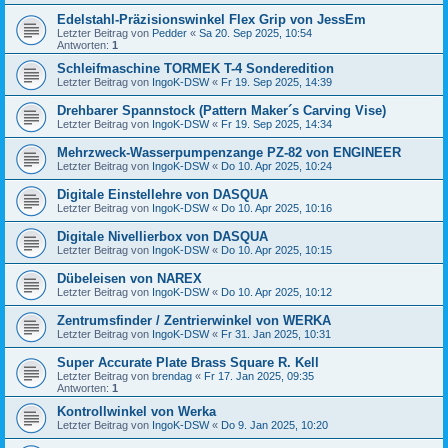
Edelstahl-Präzisionswinkel Flex Grip von JessEm
Letzter Beitrag von
Pedder
«
Sa 20. Sep 2025, 10:54
Antworten:
1
Schleifmaschine TORMEK T-4 Sonderedition
Letzter Beitrag von
IngoK-DSW
«
Fr 19. Sep 2025, 14:39
Drehbarer Spannstock (Pattern Maker´s Carving Vise)
Letzter Beitrag von
IngoK-DSW
«
Fr 19. Sep 2025, 14:34
Mehrzweck-Wasserpumpenzange PZ-82 von ENGINEER
Letzter Beitrag von
IngoK-DSW
«
Do 10. Apr 2025, 10:24
Digitale Einstellehre von DASQUA
Letzter Beitrag von
IngoK-DSW
«
Do 10. Apr 2025, 10:16
Digitale Nivellierbox von DASQUA
Letzter Beitrag von
IngoK-DSW
«
Do 10. Apr 2025, 10:15
Dübeleisen von NAREX
Letzter Beitrag von
IngoK-DSW
«
Do 10. Apr 2025, 10:12
Zentrumsfinder / Zentrierwinkel von WERKA
Letzter Beitrag von
IngoK-DSW
«
Fr 31. Jan 2025, 10:31
Super Accurate Plate Brass Square R. Kell
Letzter Beitrag von
brendag
«
Fr 17. Jan 2025, 09:35
Antworten:
1
Kontrollwinkel von Werka
Letzter Beitrag von
IngoK-DSW
«
Do 9. Jan 2025, 10:20