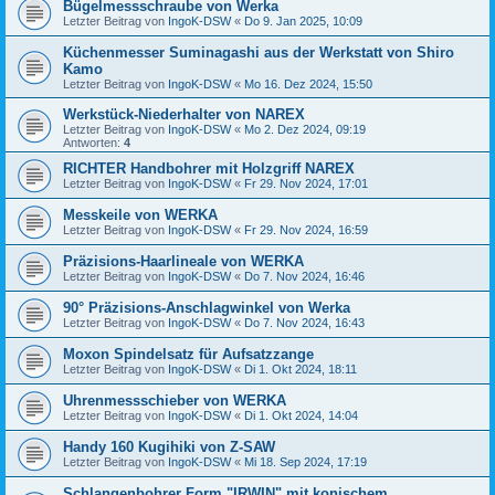
Bügelmessschraube von Werka
Letzter Beitrag von
IngoK-DSW
«
Do 9. Jan 2025, 10:09
Küchenmesser Suminagashi aus der Werkstatt von Shiro
Kamo
Letzter Beitrag von
IngoK-DSW
«
Mo 16. Dez 2024, 15:50
Werkstück-Niederhalter von NAREX
Letzter Beitrag von
IngoK-DSW
«
Mo 2. Dez 2024, 09:19
Antworten:
4
RICHTER Handbohrer mit Holzgriff NAREX
Letzter Beitrag von
IngoK-DSW
«
Fr 29. Nov 2024, 17:01
Messkeile von WERKA
Letzter Beitrag von
IngoK-DSW
«
Fr 29. Nov 2024, 16:59
Präzisions-Haarlineale von WERKA
Letzter Beitrag von
IngoK-DSW
«
Do 7. Nov 2024, 16:46
90° Präzisions-Anschlagwinkel von Werka
Letzter Beitrag von
IngoK-DSW
«
Do 7. Nov 2024, 16:43
Moxon Spindelsatz für Aufsatzzange
Letzter Beitrag von
IngoK-DSW
«
Di 1. Okt 2024, 18:11
Uhrenmessschieber von WERKA
Letzter Beitrag von
IngoK-DSW
«
Di 1. Okt 2024, 14:04
Handy 160 Kugihiki von Z-SAW
Letzter Beitrag von
IngoK-DSW
«
Mi 18. Sep 2024, 17:19
Schlangenbohrer Form "IRWIN" mit konischem