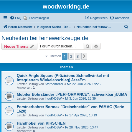
woodworking.de
FAQ
Forumsregeln
Registrieren
Anmelden
S
Foren-Übersicht
in eigener Sache - Dieter Schmid Werkzeuge GmbH
Neuheiten bei feinewerkzeuge.de
u
Neuheiten bei feinewerkzeuge.de
c
Suche
Erweiterte Suche
Neues Thema
h
e
1
2
3
Nächste
58 Themen
Themen
Quick Angle Square (Präzisions-Schnellwinkel mit
integriertem Winkelanschlag) JessEm
Letzter Beitrag von
Sternenreiter
«
Mo 22. Jun 2026, 09:25
Antworten:
1
Mobiler Bohrständer „PERFORMANCE“, schwenkbar jUUMA
Letzter Beitrag von
IngoK-DSW
«
Mi 3. Jun 2026, 13:39
Forstnerbohrer Bormax "Dreischneider" von FAMAG (Serie
1620)
Letzter Beitrag von
IngoK-DSW
«
Fr 17. Apr 2026, 13:19
Handhobel von KIRSCHEN
Letzter Beitrag von
IngoK-DSW
«
Fr 28. Nov 2025, 13:47
Antworten:
8