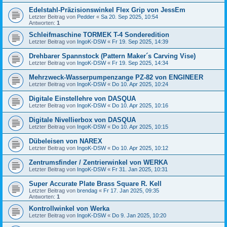
Edelstahl-Präzisionswinkel Flex Grip von JessEm
Letzter Beitrag von
Pedder
«
Sa 20. Sep 2025, 10:54
Antworten:
1
Schleifmaschine TORMEK T-4 Sonderedition
Letzter Beitrag von
IngoK-DSW
«
Fr 19. Sep 2025, 14:39
Drehbarer Spannstock (Pattern Maker´s Carving Vise)
Letzter Beitrag von
IngoK-DSW
«
Fr 19. Sep 2025, 14:34
Mehrzweck-Wasserpumpenzange PZ-82 von ENGINEER
Letzter Beitrag von
IngoK-DSW
«
Do 10. Apr 2025, 10:24
Digitale Einstellehre von DASQUA
Letzter Beitrag von
IngoK-DSW
«
Do 10. Apr 2025, 10:16
Digitale Nivellierbox von DASQUA
Letzter Beitrag von
IngoK-DSW
«
Do 10. Apr 2025, 10:15
Dübeleisen von NAREX
Letzter Beitrag von
IngoK-DSW
«
Do 10. Apr 2025, 10:12
Zentrumsfinder / Zentrierwinkel von WERKA
Letzter Beitrag von
IngoK-DSW
«
Fr 31. Jan 2025, 10:31
Super Accurate Plate Brass Square R. Kell
Letzter Beitrag von
brendag
«
Fr 17. Jan 2025, 09:35
Antworten:
1
Kontrollwinkel von Werka
Letzter Beitrag von
IngoK-DSW
«
Do 9. Jan 2025, 10:20