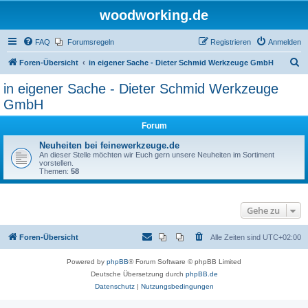
woodworking.de
FAQ
Forumsregeln
Registrieren
Anmelden
S
Foren-Übersicht
in eigener Sache - Dieter Schmid Werkzeuge GmbH
u
in eigener Sache - Dieter Schmid Werkzeuge
c
GmbH
h
Forum
e
Neuheiten bei feinewerkzeuge.de
An dieser Stelle möchten wir Euch gern unsere Neuheiten im Sortiment
vorstellen.
Themen:
58
Gehe zu
Foren-Übersicht
Alle Zeiten sind
UTC+02:00
Powered by
phpBB
® Forum Software © phpBB Limited
Deutsche Übersetzung durch
phpBB.de
Datenschutz
|
Nutzungsbedingungen