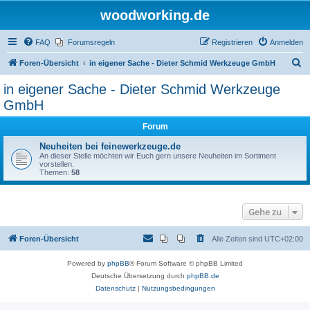
woodworking.de
FAQ
Forumsregeln
Registrieren
Anmelden
S
Foren-Übersicht
in eigener Sache - Dieter Schmid Werkzeuge GmbH
u
in eigener Sache - Dieter Schmid Werkzeuge
c
GmbH
h
Forum
e
Neuheiten bei feinewerkzeuge.de
An dieser Stelle möchten wir Euch gern unsere Neuheiten im Sortiment
vorstellen.
Themen:
58
Gehe zu
Foren-Übersicht
Alle Zeiten sind
UTC+02:00
Powered by
phpBB
® Forum Software © phpBB Limited
Deutsche Übersetzung durch
phpBB.de
Datenschutz
|
Nutzungsbedingungen