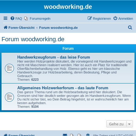
woodworking.de
FAQ
Forumsregeln
Registrieren
Anmelden
S
Foren-Übersicht
Forum woodworking.de
u
Forum woodworking.de
c
Forum
h
e
Handwerkzeugforum - das leise Forum
Hier werden Holzprojekte diskutiert, die vorwiegend mit Handwerkzeugen und
nicht mit Maschinen realisiert werden. Hier ist auch ein Platz für traditionelle
Oberflächenbehandlung von Holz. Ebenso geht es hier um klassische
Handwerkzeuge zur Holzbearbeiteng, deren Bedeutung, Pflege und
Gebrauch.
Themen:
6223
Allgemeines Holzwerkerforum - das laute Forum
Das ganze Thema rund um die Holzbearbeitung wird hier diskutiert. Die
Grenzen sind hier deutlich weiter gezogen als im Handwerkzeugforum. Wenn
Du nicht sicher bist, wo Dein Beitrag hingehört, ist er wahrscheinlich hier am
besten aufgehoben.
Themen:
9104
Gehe zu
Foren-Übersicht
Alle Zeiten sind
UTC+02:00