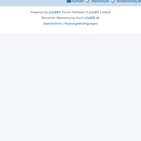
Kontakt
Impressum
woodworking.de 
n
Powered by
phpBB
® Forum Software © phpBB Limited
Deutsche Übersetzung durch
phpBB.de
Datenschutz
|
Nutzungsbedingungen