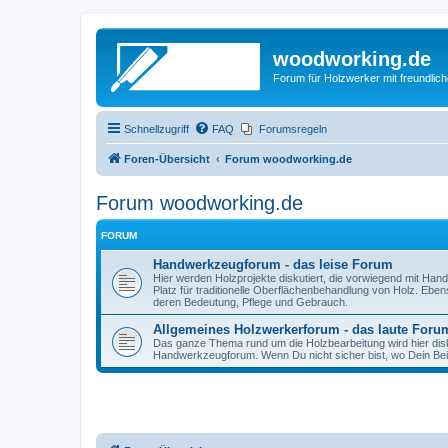
woodworking.de
Forum für Holzwerker mit freundli
Schnellzugriff
FAQ
Forumsregeln
Foren-Übersicht
Forum woodworking.de
Forum woodworking.de
FORUM
Handwerkzeugforum - das leise Forum
Hier werden Holzprojekte diskutiert, die vorwiegend mit Hand
Platz für traditionelle Oberflächenbehandlung von Holz. Eb
deren Bedeutung, Pflege und Gebrauch.
Allgemeines Holzwerkerforum - das laute Foru
Das ganze Thema rund um die Holzbearbeitung wird hier disku
Handwerkzeugforum. Wenn Du nicht sicher bist, wo Dein Beitr