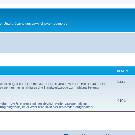
cher Unterstützung von www.feinewerkzeuge.de
THEMEN
T
6223
werkzeugen und nicht mit Maschinen realisiert werden. Hier ist auch ein
enso geht es hier um klassische Handwerkzeuge zur Holzbearbeiteng,
h
e
m
T
9104
tiert. Die Grenzen sind hier deutlich weiter gezogen als im
m
ag hingehört, ist er wahrscheinlich hier am besten aufgehoben.
h
e
e
n
m
e