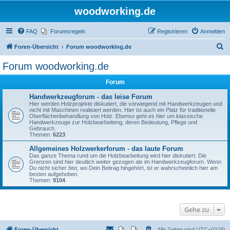
woodworking.de
FAQ
Forumsregeln
Registrieren
Anmelden
S
Foren-Übersicht
Forum woodworking.de
u
Forum woodworking.de
c
Forum
h
e
Handwerkzeugforum - das leise Forum
Hier werden Holzprojekte diskutiert, die vorwiegend mit Handwerkzeugen und
nicht mit Maschinen realisiert werden. Hier ist auch ein Platz für traditionelle
Oberflächenbehandlung von Holz. Ebenso geht es hier um klassische
Handwerkzeuge zur Holzbearbeiteng, deren Bedeutung, Pflege und
Gebrauch.
Themen:
6223
Allgemeines Holzwerkerforum - das laute Forum
Das ganze Thema rund um die Holzbearbeitung wird hier diskutiert. Die
Grenzen sind hier deutlich weiter gezogen als im Handwerkzeugforum. Wenn
Du nicht sicher bist, wo Dein Beitrag hingehört, ist er wahrscheinlich hier am
besten aufgehoben.
Themen:
9104
Gehe zu
Foren-Übersicht
Alle Zeiten sind
UTC+02:00