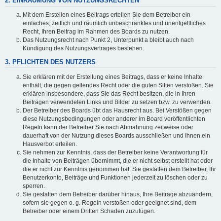
2. EINRÄUMUNG VON NUTZUNGSRECHTEN
Mit dem Erstellen eines Beitrags erteilen Sie dem Betreiber ein
einfaches, zeitlich und räumlich unbeschränktes und unentgeltliches
Recht, Ihren Beitrag im Rahmen des Boards zu nutzen.
Das Nutzungsrecht nach Punkt 2, Unterpunkt a bleibt auch nach
Kündigung des Nutzungsvertrages bestehen.
3. PFLICHTEN DES NUTZERS
Sie erklären mit der Erstellung eines Beitrags, dass er keine Inhalte
enthält, die gegen geltendes Recht oder die guten Sitten verstoßen. Sie
erklären insbesondere, dass Sie das Recht besitzen, die in Ihren
Beiträgen verwendeten Links und Bilder zu setzen bzw. zu verwenden.
Der Betreiber des Boards übt das Hausrecht aus. Bei Verstößen gegen
diese Nutzungsbedingungen oder anderer im Board veröffentlichten
Regeln kann der Betreiber Sie nach Abmahnung zeitweise oder
dauerhaft von der Nutzung dieses Boards ausschließen und Ihnen ein
Hausverbot erteilen.
Sie nehmen zur Kenntnis, dass der Betreiber keine Verantwortung für
die Inhalte von Beiträgen übernimmt, die er nicht selbst erstellt hat oder
die er nicht zur Kenntnis genommen hat. Sie gestatten dem Betreiber, Ihr
Benutzerkonto, Beiträge und Funktionen jederzeit zu löschen oder zu
sperren.
Sie gestatten dem Betreiber darüber hinaus, Ihre Beiträge abzuändern,
sofern sie gegen o. g. Regeln verstoßen oder geeignet sind, dem
Betreiber oder einem Dritten Schaden zuzufügen.