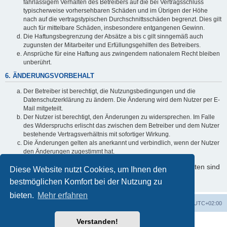
fahrlässigem Verhalten des Betreibers auf die bei Vertragsschluss
typischerweise vorhersehbaren Schäden und im Übrigen der Höhe
nach auf die vertragstypischen Durchschnittsschäden begrenzt. Dies gilt
auch für mittelbare Schäden, insbesondere entgangenen Gewinn.
Die Haftungsbegrenzung der Absätze a bis c gilt sinngemäß auch
zugunsten der Mitarbeiter und Erfüllungsgehilfen des Betreibers.
Ansprüche für eine Haftung aus zwingendem nationalem Recht bleiben
unberührt.
6. ÄNDERUNGSVORBEHALT
Der Betreiber ist berechtigt, die Nutzungsbedingungen und die
Datenschutzerklärung zu ändern. Die Änderung wird dem Nutzer per E-
Mail mitgeteilt.
Der Nutzer ist berechtigt, den Änderungen zu widersprechen. Im Falle
des Widerspruchs erlischt das zwischen dem Betreiber und dem Nutzer
bestehende Vertragsverhältnis mit sofortiger Wirkung.
Die Änderungen gelten als anerkannt und verbindlich, wenn der Nutzer
den Änderungen zugestimmt hat.
Informationen über den Umgang mit Ihren persönlichen Daten sind
Diese Website nutzt Cookies, um Ihnen den
in der Datenschutzerklärung enthalten.
bestmöglichen Komfort bei der Nutzung zu
bieten.
Mehr erfahren
Foren-Übersicht
Alle Zeiten sind
UTC+02:00
Verstanden!
Powered by
phpBB
® Forum Software © phpBB Limited