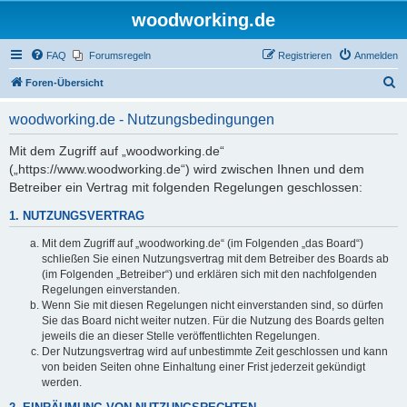
woodworking.de
FAQ
Forumsregeln
Registrieren
Anmelden
S
Foren-Übersicht
u
woodworking.de - Nutzungsbedingungen
c
h
Mit dem Zugriff auf „woodworking.de“
(„https://www.woodworking.de“) wird zwischen Ihnen und dem
e
Betreiber ein Vertrag mit folgenden Regelungen geschlossen:
1. NUTZUNGSVERTRAG
Mit dem Zugriff auf „woodworking.de“ (im Folgenden „das Board“)
schließen Sie einen Nutzungsvertrag mit dem Betreiber des Boards ab
(im Folgenden „Betreiber“) und erklären sich mit den nachfolgenden
Regelungen einverstanden.
Wenn Sie mit diesen Regelungen nicht einverstanden sind, so dürfen
Sie das Board nicht weiter nutzen. Für die Nutzung des Boards gelten
jeweils die an dieser Stelle veröffentlichten Regelungen.
Der Nutzungsvertrag wird auf unbestimmte Zeit geschlossen und kann
von beiden Seiten ohne Einhaltung einer Frist jederzeit gekündigt
werden.